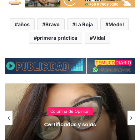
años
Bravo
La Roja
Medel
primera práctica
Vidal
Columna de Opinión
Certificadas y solas