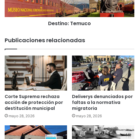
a
o
p
:
a
T
r
Destino: Temuco
e
a
m
h
u
Publicaciones relacionadas
o
c
m
o
b
r
e
a
c
u
s
Corte Suprema rechaza
Deliverys denunciados por
a
acción de protección por
faltas a la normativa
d
destitución municipal
migratoria
o
mayo 28, 2026
mayo 28, 2026
d
e
a