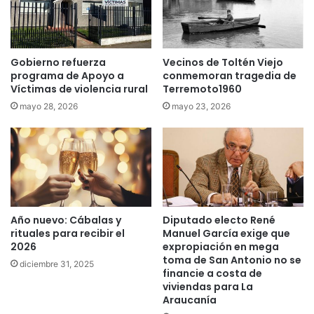
s
e
s
i
n
Gobierno refuerza
Vecinos de Toltén Viejo
programa de Apoyo a
conmemoran tragedia de
a
Víctimas de violencia rural
Terremoto1960
r
a
mayo 28, 2026
mayo 23, 2026
s
u
p
a
r
e
j
Año nuevo: Cábalas y
Diputado electo René
a
rituales para recibir el
Manuel García exige que
y
2026
expropiación en mega
t
toma de San Antonio no se
diciembre 31, 2025
r
financie a costa de
e
viviendas para La
s
Araucanía
n