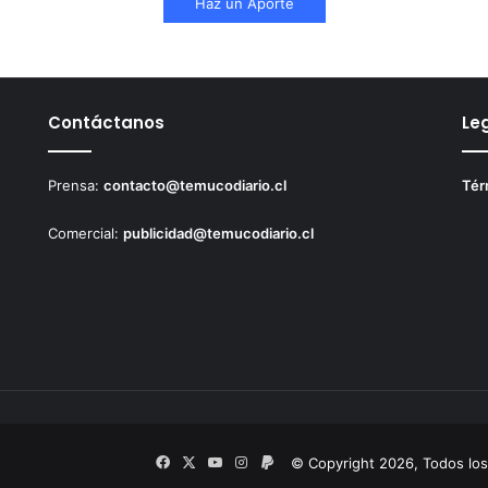
Haz un Aporte
Contáctanos
Le
Prensa:
contacto@temucodiario.cl
Tér
Comercial:
publicidad@temucodiario.cl
Facebook
X
YouTube
Instagram
PayPal
© Copyright 2026, Todos lo