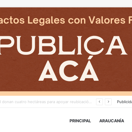
Desborde del río Imperial mantiene aisladas a miles de personas y deja viviendas bajo el agua en La Araucanía
Publicid
PRINCIPAL
ARAUCANÍA