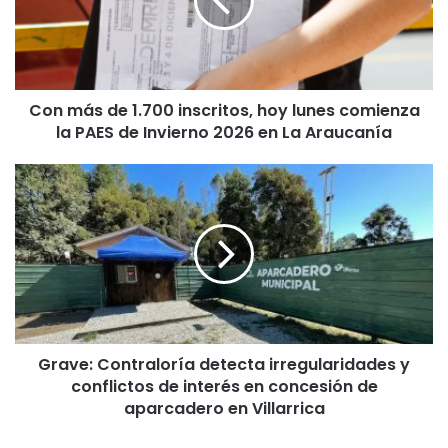
á
s
d
e
1
Con más de 1.700 inscritos, hoy lunes comienza
.
la PAES de Invierno 2026 en La Araucanía
7
0
0
G
i
r
n
a
s
v
c
e
r
:
i
C
t
o
o
n
s
Grave: Contraloría detecta irregularidades y
t
,
conflictos de interés en concesión de
r
h
a
aparcadero en Villarrica
o
l
y
o