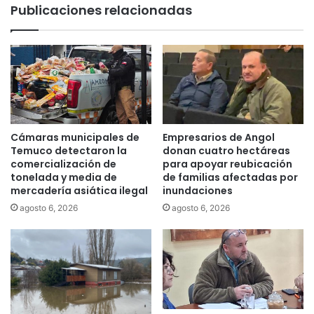
Publicaciones relacionadas
l
r
u
í
n
a
e
d
s
e
c
t
o
e
m
c
i
t
Cámaras municipales de
Empresarios de Angol
e
a
Temuco detectaron la
donan cuatro hectáreas
n
i
comercialización de
para apoyar reubicación
z
r
tonelada y media de
de familias afectadas por
a
mercadería asiática ilegal
inundaciones
r
l
e
agosto 6, 2026
agosto 6, 2026
a
g
P
u
A
l
E
a
S
r
d
i
e
d