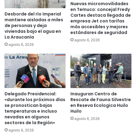
Nuevas micromovilidades
I
a
en Temuco: concejal Fredy
n
d
Desborde del río Imperial
Cartes destaca llegada de
v
e
mantiene aisladas a miles
empresa Jet con tarifas
i
s
de personas y deja
más accesibles y mejores
e
y
viviendas bajo el agua en
estándares de seguridad
r
c
La Araucanía
agosto 6, 2026
n
o
agosto 6, 2026
o
n
2
f
0
l
2
i
6
c
e
t
n
o
L
s
Delegado Presidencial:
Inauguran Centro de
a
«durante los próximos días
Rescate de Fauna Silvestre
d
se pronostican bajas
en Reseva Ecologica Huilo
A
e
temperaturas e incluso
Huilo
r
i
nevadas en algunos
a
n
agosto 6, 2026
sectores de la Región»
u
t
agosto 6, 2026
c
e