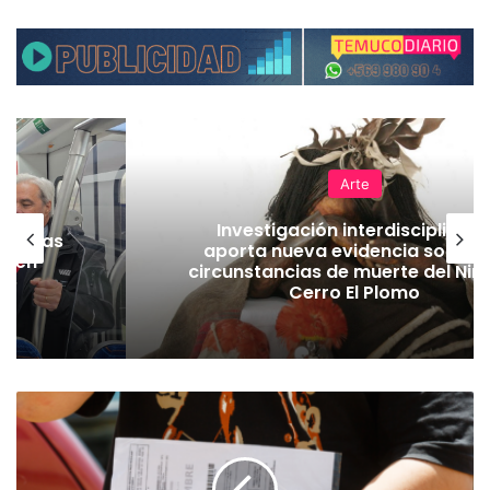
Arte
Investigación interdisciplinari
as vías
aporta nueva evidencia sobre l
Tren
circunstancias de muerte del Niñ
Cerro El Plomo
C
o
n
m