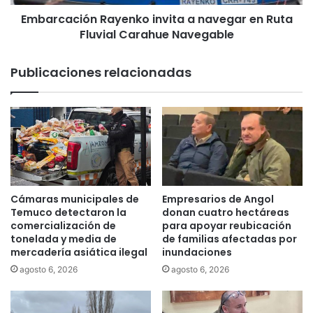
i
Embarcación Rayenko invita a navegar en Ruta
ó
Fluvial Carahue Navegable
n
R
a
Publicaciones relacionadas
y
e
n
k
o
i
n
v
i
Cámaras municipales de
Empresarios de Angol
t
Temuco detectaron la
donan cuatro hectáreas
a
comercialización de
para apoyar reubicación
tonelada y media de
de familias afectadas por
a
mercadería asiática ilegal
inundaciones
n
a
agosto 6, 2026
agosto 6, 2026
v
e
g