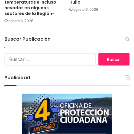
temperaturas e incluso
Huilo
e
nevadas en algunos
agosto 6, 2026
N
sectores de la Región»
a
agosto 6, 2026
v
e
g
Buscar Publicación
a
b
l
B
e
u
s
c
Publicidad
a
r
: