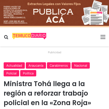
Buscar por
M
Publicidad
Actualidad
Araucanía
Carabineros
Nacional
Policial
Política
Ministra Tohá llega a la
región a reforzar trabajo
policial en la «Zona Roja»