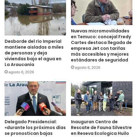
a
r
e
n
Nuevas micromovilidades
R
en Temuco: concejal Fredy
u
Desborde del río Imperial
Cartes destaca llegada de
t
mantiene aisladas a miles
empresa Jet con tarifas
a
de personas y deja
más accesibles y mejores
F
viviendas bajo el agua en
estándares de seguridad
l
La Araucanía
agosto 6, 2026
u
agosto 6, 2026
v
i
a
l
C
a
r
Delegado Presidencial:
Inauguran Centro de
a
«durante los próximos días
Rescate de Fauna Silvestre
h
se pronostican bajas
en Reseva Ecologica Huilo
u