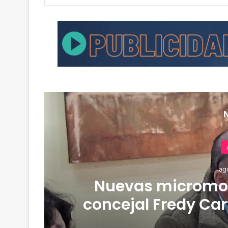
ag
de
Nuevas micromov
concejal Fredy Car
empresa Jet con ta