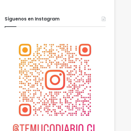
Síguenos en Instagram
 2026
agosto 6, 2026
agosto 6, 2026
Heladas: reactivan campaña por riesgo de congelamiento de medidores de agua
Nuevas micromovilidades en Temuco: concejal Fredy Cartes destaca llegada de empresa Jet con tarifas más accesibles y mejores estándares de seguridad
PDI Temuco llama a bloquear teléfonos robados para proteger la información personal y combatir el mercado ilegal