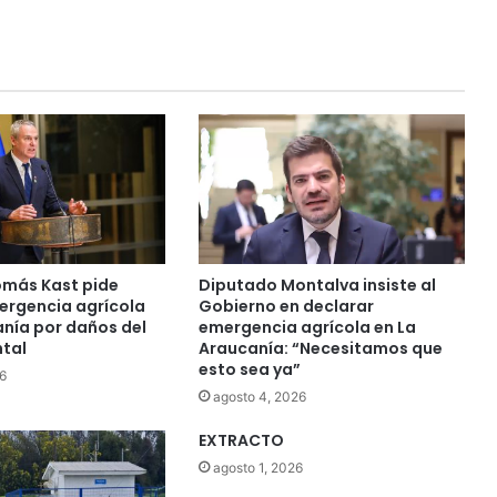
l
e
g
a
a
l
a
r
e
g
i
ó
más Kast pide
Diputado Montalva insiste al
n
ergencia agrícola
Gobierno en declarar
a
anía por daños del
emergencia agrícola en La
r
ntal
Araucanía: “Necesitamos que
esto sea ya”
e
6
f
agosto 4, 2026
o
EXTRACTO
r
z
agosto 1, 2026
a