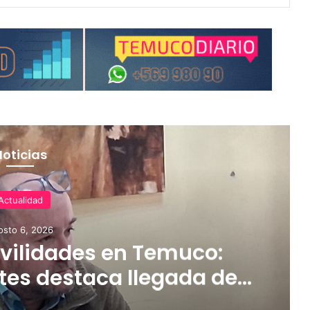
Noticias
Actualidad
osto 6, 2026
ilidades en Temuco:
tes destaca llegada de
rifas más accesibles y