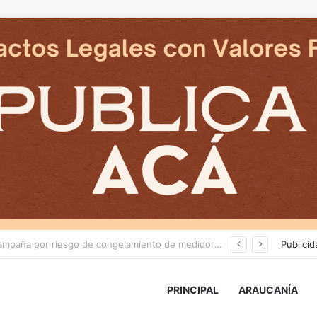
Deportes Temuco termina relación contractual con Arturo Sanhueza tras derrota ante Copiapó
Publicid
PRINCIPAL
ARAUCANÍA