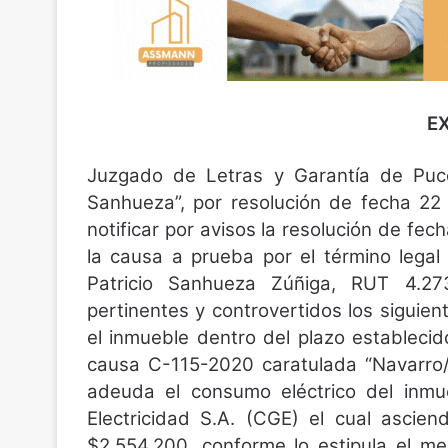
E
Juzgado de Letras y Garantía de Pucó
Sanhueza”, por resolución de fecha 22
notificar por avisos la resolución de fec
la causa a prueba por el término legal
Patricio Sanhueza Zúñiga, RUT 4.273
pertinentes y controvertidos los siguien
el inmueble dentro del plazo establecid
causa C-115-2020 caratulada “Navarro/
adeuda el consumo eléctrico del inm
Electricidad S.A. (CGE) el cual asci
$2.554.200, conforme lo estipula el m