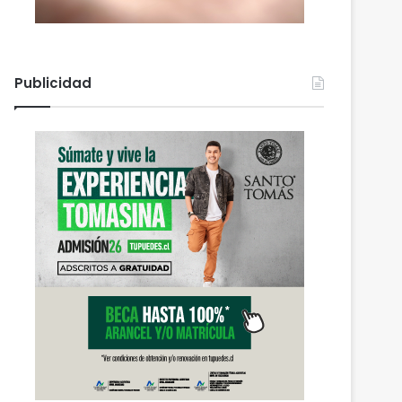
Publicidad
Actualidad
agosto 6, 2026
PDI Temuco llama a bloq
robados para proteger l
personal y combatir el m