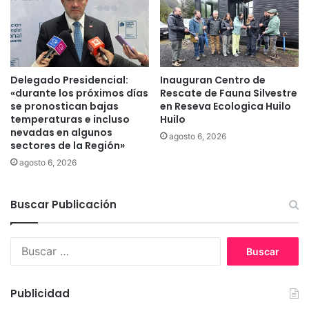
o
o
m
n
i
ó
s
m
i
i
ó
c
Delegado Presidencial:
Inauguran Centro de
n
«durante los próximos días
Rescate de Fauna Silvestre
a
se pronostican bajas
en Reseva Ecologica Huilo
d
.
temperaturas e incluso
Huilo
e
C
nevadas en algunos
s
i
agosto 6, 2026
sectores de la Región»
u
e
agosto 6, 2026
s
r
d
r
e
a
Buscar Publicación
r
s
e
u
c
c
B
h
u
u
o
r
s
s
s
c
Publicidad
e
a
a
n