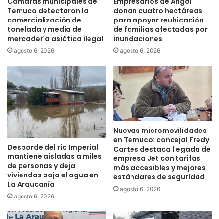
Cámaras municipales de
Empresarios de Angol
i
e
Temuco detectaron la
donan cuatro hectáreas
n
a
comercialización de
para apoyar reubicación
a
n
tonelada y media de
de familias afectadas por
r
mercadería asiática ilegal
inundaciones
u
i
n
agosto 6, 2026
agosto 6, 2026
o
c
s
i
d
a
e
g
m
r
u
a
e
v
Nuevas micromovilidades
s
e
en Temuco: concejal Fredy
t
c
Desborde del río Imperial
Cartes destaca llegada de
r
r
mantiene aisladas a miles
empresa Jet con tarifas
a
i
de personas y deja
más accesibles y mejores
g
s
viviendas bajo el agua en
estándares de seguridad
r
i
La Araucanía
agosto 6, 2026
a
s
agosto 6, 2026
v
e
e
c