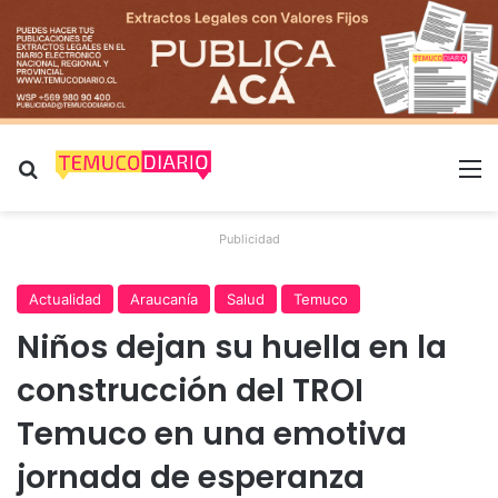
Buscar por
M
Publicidad
Actualidad
Araucanía
Salud
Temuco
Niños dejan su huella en la
construcción del TROI
Temuco en una emotiva
jornada de esperanza