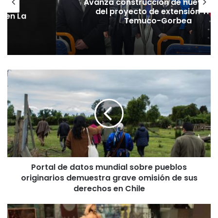
Avanza construcción de nuevas 
vaba
del proyecto de extensión Tre
o en La
Temuco-Gorbea
P
o
r
t
a
l
d
e
d
Portal de datos mundial sobre pueblos
a
originarios demuestra grave omisión de sus
t
o
derechos en Chile
s
m
F
u