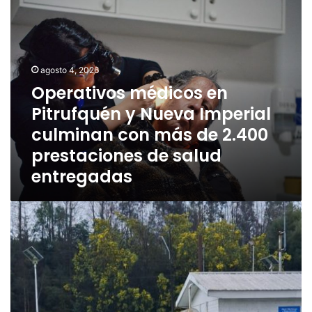
p
e
r
a
agosto 4, 2026
t
i
Operativos médicos en
v
Pitrufquén y Nueva Imperial
o
culminan con más de 2.400
s
m
prestaciones de salud
é
entregadas
d
i
c
A
o
g
s
u
e
a
n
s
P
A
i
r
t
a