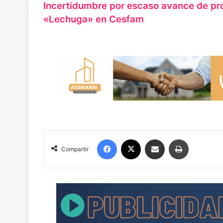
Incertidumbre por escaso avance de proy
«Lechuga» en Cesfam
Facebook
X
Compartir por correo electrónico
Imprimir
Compartir