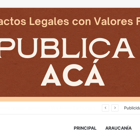
Cámaras municipales de Temuco detectaron la comercialización de tonelada y media de mercadería asiática ilegal
Publicid
PRINCIPAL
ARAUCANÍA