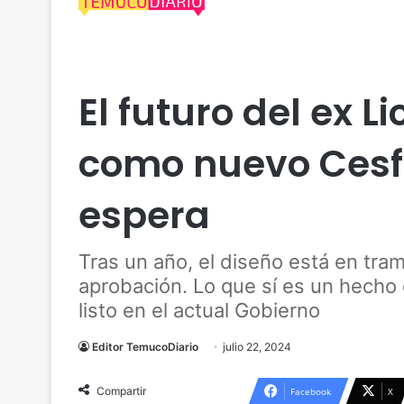
Actualidad
Araucanía
Reportaje
Salud
Tem
El futuro del ex L
como nuevo Cesf
espera
Tras un año, el diseño está en tram
aprobación. Lo que sí es un hecho
listo en el actual Gobierno
Editor TemucoDiario
julio 22, 2024
Compartir
Facebook
X