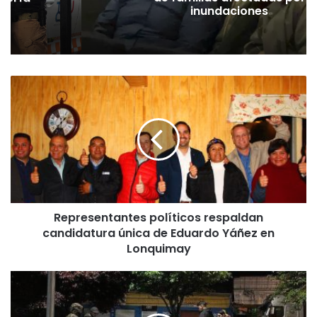
inundaciones
R
e
p
r
e
s
e
n
t
Representantes políticos respaldan
a
candidatura única de Eduardo Yáñez en
n
t
Lonquimay
e
s
C
p
o
o
n