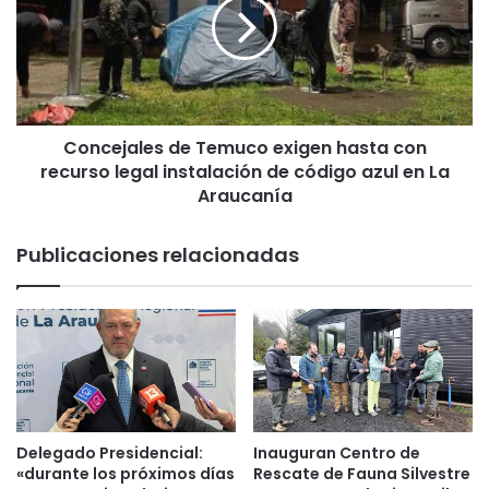
l
c
í
e
t
j
i
a
c
l
o
e
s
Concejales de Temuco exigen hasta con
s
r
recurso legal instalación de código azul en La
d
e
e
Araucanía
s
T
p
e
Publicaciones relacionadas
a
m
l
u
d
c
a
o
n
e
c
x
a
i
n
g
d
e
Delegado Presidencial:
Inauguran Centro de
i
n
«durante los próximos días
Rescate de Fauna Silvestre
d