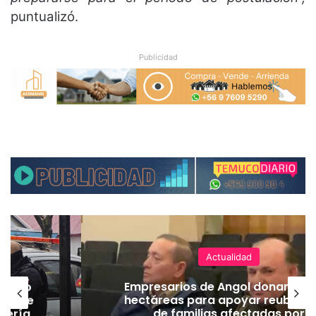
puntualizó.
Publicidad
Actualidad
emuco
Empresarios de Angol donan cua
ión de
hectáreas para apoyar reubicac
dería
de familias afectadas por