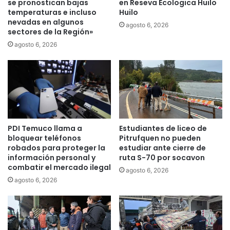
h
se pronostican bajas
en Reseva Ecologica Huilo
a
a
temperaturas e incluso
Huilo
t
nevadas en algunos
s
agosto 6, 2026
sectores de la Región»
u
t
r
a
agosto 6, 2026
a
c
ú
o
n
n
i
r
c
e
a
c
d
u
PDI Temuco llama a
Estudiantes de liceo de
e
r
bloquear teléfonos
Pitrufquen no pueden
E
s
robados para proteger la
estudiar ante cierre de
d
o
información personal y
ruta S-70 por socavon
u
l
combatir el mercado ilegal
agosto 6, 2026
a
e
agosto 6, 2026
r
g
d
a
o
l
Y
i
á
n