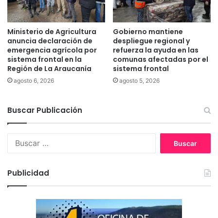
ñ
s
e
t
z
a
Ministerio de Agricultura
Gobierno mantiene
e
l
anuncia declaración de
despliegue regional y
n
a
emergencia agrícola por
refuerza la ayuda en las
L
c
sistema frontal en la
comunas afectadas por el
o
Región de La Araucanía
sistema frontal
i
n
ó
agosto 6, 2026
agosto 5, 2026
q
n
u
d
i
Buscar Publicación
e
m
c
a
ó
B
y
d
u
i
s
g
c
o
Publicidad
a
a
r
z
:
u
l