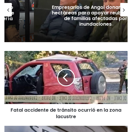
emuco
Empresarios de Angol donan cua
ión de
hectáreas para apoyar reubicac
dería
de familias afectadas por
inundaciones
F
a
t
a
l
a
c
c
i
Fatal accidente de tránsito ocurrió en la zona
d
lacustre
e
n
t
A