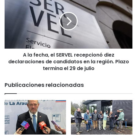
e
l
d
a
e
f
t
e
r
c
á
h
n
a
s
,
i
A la fecha, el SERVEL recepcionó diez
e
t
declaraciones de candidatos en la región. Plazo
l
o
S
termina el 29 de julio
o
E
c
R
Publicaciones relacionadas
u
V
r
E
r
L
i
r
ó
e
e
c
n
e
l
p