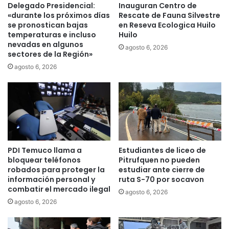
a
c
Delegado Presidencial:
Inauguran Centro de
z
i
«durante los próximos días
Rescate de Fauna Silvestre
o
o
se pronostican bajas
en Reseva Ecologica Huilo
n
n
temperaturas e incluso
Huilo
a
nevadas en algunos
ó
agosto 6, 2026
sectores de la Región»
l
d
a
i
agosto 6, 2026
c
e
u
z
s
d
t
e
r
c
e
l
a
PDI Temuco llama a
Estudiantes de liceo de
r
bloquear teléfonos
Pitrufquen no pueden
a
robados para proteger la
estudiar ante cierre de
c
información personal y
ruta S-70 por socavon
i
combatir el mercado ilegal
agosto 6, 2026
o
agosto 6, 2026
n
e
s