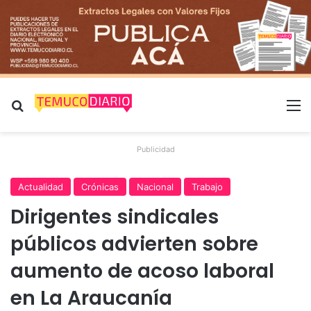
Buscar por
M
Publicidad
Actualidad
Crónicas
Nacional
Trabajo
Dirigentes sindicales
públicos advierten sobre
aumento de acoso laboral
en La Araucanía