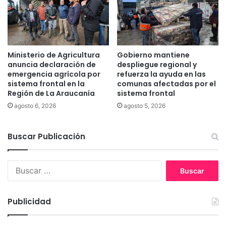
d
e
c
a
n
Ministerio de Agricultura
Gobierno mantiene
d
anuncia declaración de
despliegue regional y
i
emergencia agrícola por
refuerza la ayuda en las
d
sistema frontal en la
comunas afectadas por el
Región de La Araucanía
sistema frontal
a
t
agosto 6, 2026
agosto 5, 2026
o
s
Buscar Publicación
e
n
l
B
a
u
r
s
e
c
g
Publicidad
a
i
r
ó