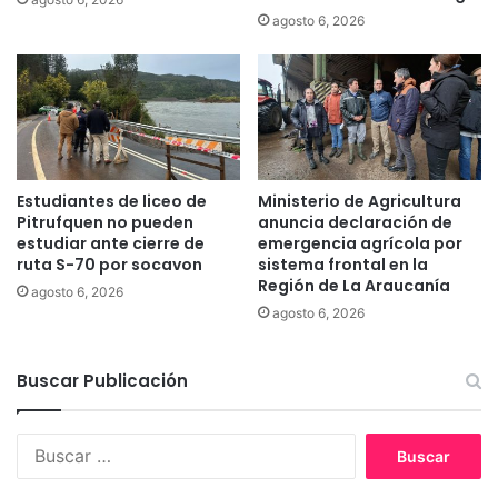
"
e
agosto 6, 2026
s
t
e
a
a
l
c
e
u
n
b
t
i
o
e
s
Estudiantes de liceo de
Ministerio de Agricultura
r
"
Pitrufquen no pueden
anuncia declaración de
t
G
estudiar ante cierre de
emergencia agrícola por
a
ruta S-70 por socavon
sistema frontal en la
o
p
Región de La Araucanía
t
agosto 6, 2026
o
T
agosto 6, 2026
r
a
L
l
e
Buscar Publicación
e
y
n
R
t
B
i
C
u
c
h
s
a
i