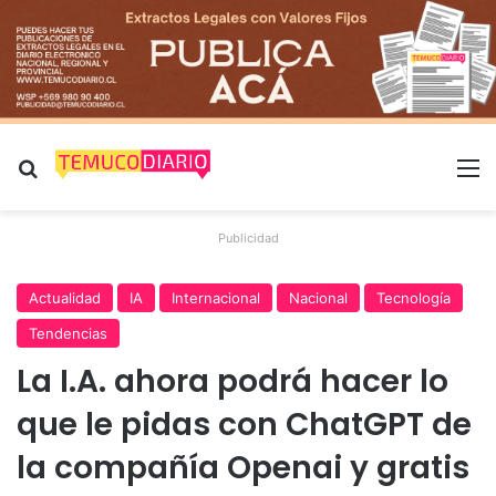
Buscar por
M
Publicidad
Actualidad
IA
Internacional
Nacional
Tecnología
Tendencias
La I.A. ahora podrá hacer lo
que le pidas con ChatGPT de
la compañía Openai y gratis