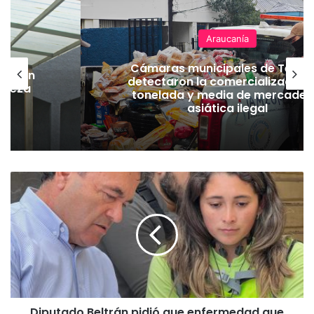
Araucanía
Cámaras municipales de Temu
lación
detectaron la comercialización
hueza
tonelada y media de mercader
pó
asiática ilegal
D
i
p
u
t
a
d
o
B
Diputado Beltrán pidió que enfermedad que
e