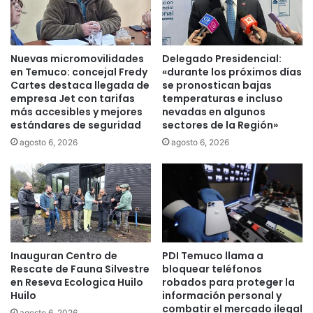
a
q
d
u
q
e
u
l
Nuevas micromovilidades
Delegado Presidencial:
e
a
en Temuco: concejal Fredy
«durante los próximos días
a
r
Cartes destaca llegada de
se pronostican bajas
f
empresa Jet con tarifas
temperaturas e incluso
o
e
más accesibles y mejores
nevadas en algunos
m
estándares de seguridad
sectores de la Región»
c
p
t
e
agosto 6, 2026
agosto 6, 2026
a
e
a
n
"
p
T
r
o
o
m
g
a
r
Inauguran Centro de
PDI Temuco llama a
s
a
Rescate de Fauna Silvestre
bloquear teléfonos
i
m
en Reseva Ecologica Huilo
robados para proteger la
t
a
Huilo
información personal y
o
d
combatir el mercado ilegal
agosto 6, 2026