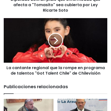
afecta a "Tomasito" sea cubierta por Ley
l
t
Ricarte Soto
r
á
L
n
a
p
c
i
a
d
n
i
t
ó
a
q
n
u
t
e
La cantante regional que la rompe en programa
e
e
de talentos "Got Talent Chile" de Chilevisión
r
n
e
f
g
Publicaciones relacionadas
e
i
r
o
m
n
e
a
d
l