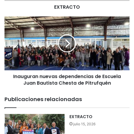
EXTRACTO
I
n
a
u
g
u
r
a
n
Inauguran nuevas dependencias de Escuela
n
Juan Bautista Chesta de Pitrufquén
u
e
v
Publicaciones relacionadas
a
s
d
EXTRACTO
e
julio 15, 2026
p
e