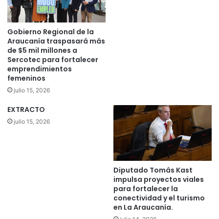
n
d
e
Gobierno Regional de la
n
Araucanía traspasará más
c
de $5 mil millones a
Sercotec para fortalecer
i
emprendimientos
a
femeninos
s
d
julio 15, 2026
e
EXTRACTO
E
s
julio 15, 2026
c
u
e
l
Diputado Tomás Kast
a
impulsa proyectos viales
J
para fortalecer la
u
conectividad y el turismo
a
en La Araucanía.
n