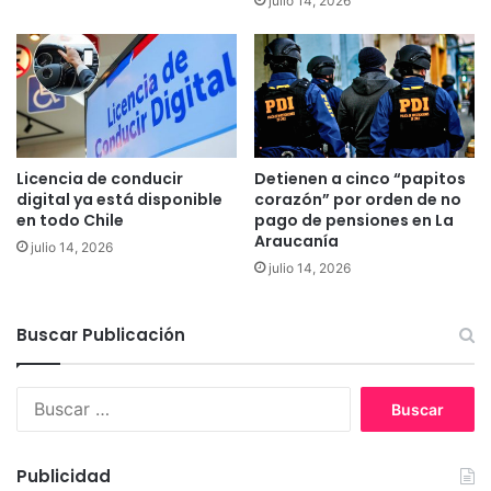
julio 14, 2026
B
a
u
t
i
s
t
a
Licencia de conducir
Detienen a cinco “papitos
C
digital ya está disponible
corazón” por orden de no
h
en todo Chile
pago de pensiones en La
Araucanía
e
julio 14, 2026
s
julio 14, 2026
t
a
d
Buscar Publicación
e
P
B
i
u
t
s
r
c
u
Publicidad
a