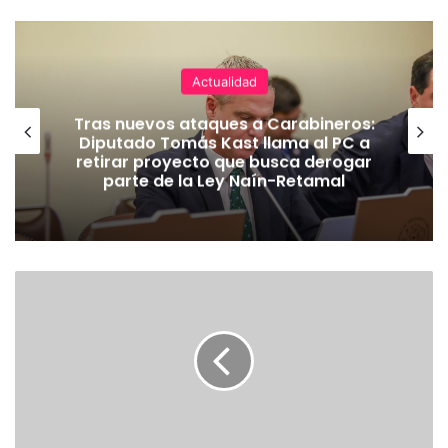
Actualidad
Tras nuevos ataques a Carabineros:
Diputado Tomás Kast llama al PC a
retirar proyecto que busca derogar
parte de la Ley Naín-Retamal
E
X
T
R
A
C
T
O