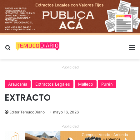
Buscar por
M
Publicidad
Araucanía
Extractos Legales
Malleco
Purén
EXTRACTO
Editor TemucoDiario
mayo 16, 2026
Publicidad