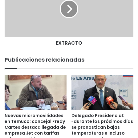
á
R
h
A
a
C
c
T
e
O
r
l
EXTRACTO
o
q
Publicaciones relacionadas
u
e
l
e
p
i
d
a
s
Nuevas micromovilidades
Delegado Presidencial:
c
en Temuco: concejal Fredy
«durante los próximos días
o
Cartes destaca llegada de
se pronostican bajas
n
empresa Jet con tarifas
temperaturas e incluso