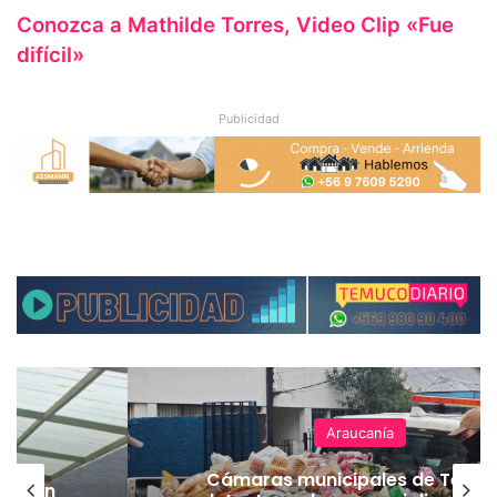
Conozca a Mathilde Torres, Video Clip «Fue
difícil»
Publicidad
Araucanía
Cámaras municipales de Temu
lación