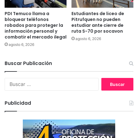
n
a
PDI Temuco llama a
Estudiantes de liceo de
i
bloquear teléfonos
Pitrufquen no pueden
y
robados para proteger la
estudiar ante cierre de
información personal y
ruta S-70 por socavon
g
combatir el mercado ilegal
r
agosto 6, 2026
a
agosto 6, 2026
t
i
Buscar Publicación
s
B
u
s
c
Publicidad
a
r
: