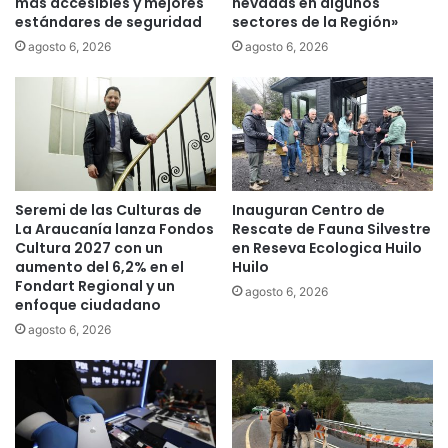
más accesibles y mejores
nevadas en algunos
C
estándares de seguridad
sectores de la Región»
h
a
agosto 6, 2026
agosto 6, 2026
t
G
P
T
d
e
l
Seremi de las Culturas de
Inauguran Centro de
a
La Araucanía lanza Fondos
Rescate de Fauna Silvestre
c
Cultura 2027 con un
en Reseva Ecologica Huilo
o
aumento del 6,2% en el
Huilo
m
Fondart Regional y un
agosto 6, 2026
p
enfoque ciudadano
a
agosto 6, 2026
ñ
í
a
O
p
e