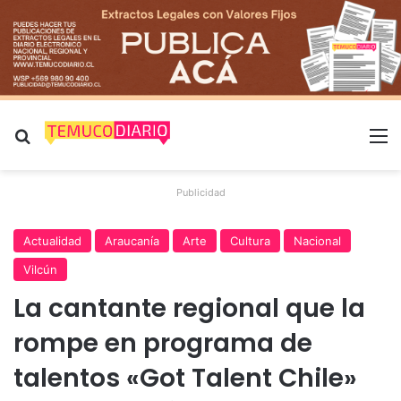
Buscar por
M
Publicidad
Actualidad
Araucanía
Arte
Cultura
Nacional
Vilcún
La cantante regional que la
rompe en programa de
talentos «Got Talent Chile»