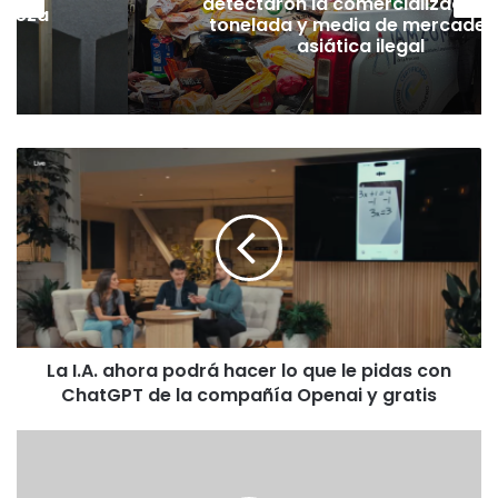
detectaron la comercialización
hueza
tonelada y media de mercader
pó
asiática ilegal
L
a
I
.
A
.
a
h
o
La I.A. ahora podrá hacer lo que le pidas con
r
ChatGPT de la compañía Openai y gratis
a
p
o
E
d
X
r
T