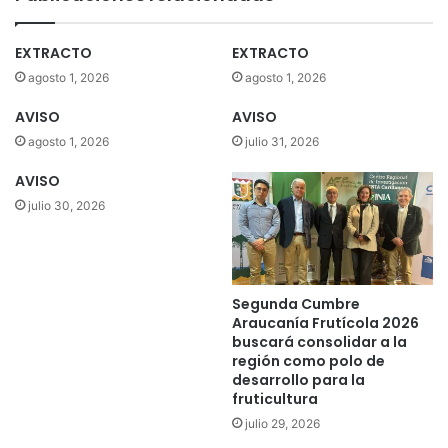
a
e
b
e
a
EXTRACTO
EXTRACTO
n
j
agosto 1, 2026
agosto 1, 2026
p
o
r
l
AVISO
AVISO
o
a
agosto 1, 2026
julio 31, 2026
g
n
r
z
AVISO
a
a
julio 30, 2026
m
e
a
n
d
L
e
a
t
A
Segunda Cumbre
a
r
Araucanía Frutícola 2026
l
a
buscará consolidar a la
e
u
región como polo de
n
c
desarrollo para la
t
fruticultura
a
o
n
julio 29, 2026
s
í