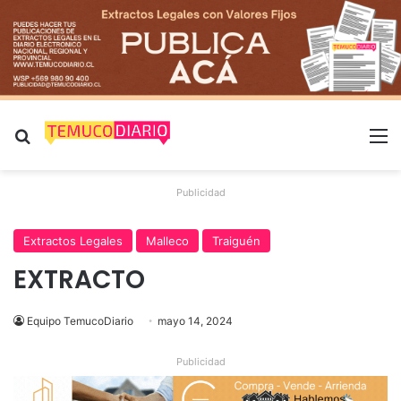
Buscar por
M
Publicidad
Extractos Legales
Malleco
Traiguén
EXTRACTO
Equipo TemucoDiario
mayo 14, 2024
Publicidad