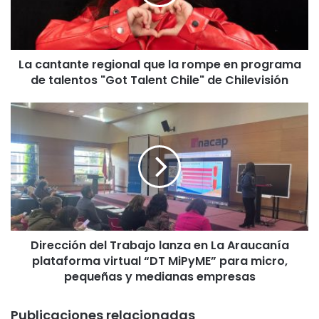
t
a
n
t
La cantante regional que la rompe en programa
e
de talentos "Got Talent Chile" de Chilevisión
r
e
g
D
i
i
o
r
n
e
a
c
l
c
q
i
u
ó
e
n
l
Dirección del Trabajo lanza en La Araucanía
d
a
plataforma virtual “DT MiPyME” para micro,
e
r
l
pequeñas y medianas empresas
o
T
m
r
Publicaciones relacionadas
p