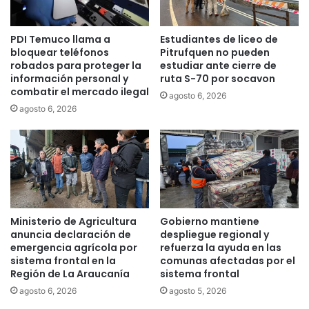
r
i
í
l
PDI Temuco llama a
Estudiantes de liceo de
a
a
bloquear teléfonos
Pitrufquen no pueden
e
r
robados para proteger la
estudiar ante cierre de
n
i
información personal y
ruta S-70 por socavon
a
n
combatir el mercado ilegal
agosto 6, 2026
l
e
agosto 6, 2026
z
s
a
y
b
a
i
l
a
r
Ministerio de Agricultura
Gobierno mantiene
i
anuncia declaración de
despliegue regional y
n
emergencia agrícola por
refuerza la ayuda en las
sistema frontal en la
comunas afectadas por el
a
Región de La Araucanía
sistema frontal
s
e
agosto 6, 2026
agosto 5, 2026
n