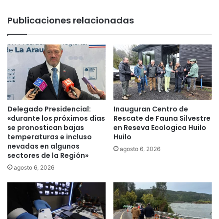
ó
r
n
ó
Publicaciones relacionadas
d
l
e
a
h
D
u
a
e
n
v
z
o
a
s
c
.
o
Delegado Presidencial:
Inauguran Centro de
P
n
«durante los próximos días
Rescate de Fauna Silvestre
r
m
se pronostican bajas
en Reseva Ecologica Huilo
e
temperaturas e incluso
Huilo
á
nevadas en algunos
c
s
agosto 6, 2026
sectores de la Región»
i
d
o
e
agosto 6, 2026
s
5
e
0
g
0
u
b
i
a