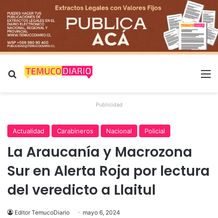
Buscar por
M
Publicidad
Actualidad
Carabineros
Nacional
Policial
La Araucanía y Macrozona
Sur en Alerta Roja por lectura
del veredicto a Llaitul
Editor TemucoDiario
mayo 6, 2024