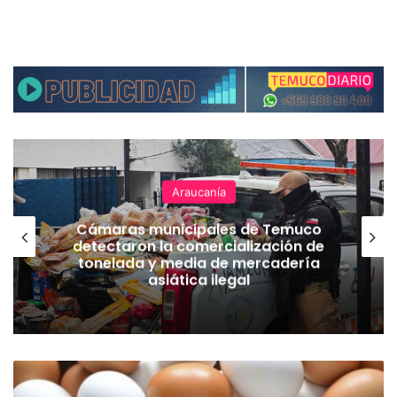
Araucanía
Cámaras municipales de Temuco
detectaron la comercialización de
tonelada y media de mercadería
asiática ilegal
I
N