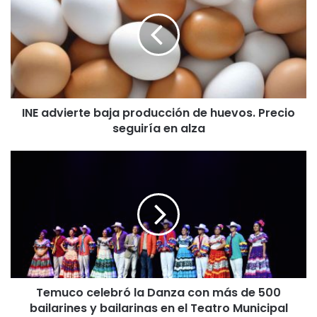
E
a
d
v
i
e
r
INE advierte baja producción de huevos. Precio
t
seguiría en alza
e
b
a
T
j
e
a
m
p
u
r
c
o
o
d
c
u
e
c
l
c
Temuco celebró la Danza con más de 500
e
i
bailarines y bailarinas en el Teatro Municipal
b