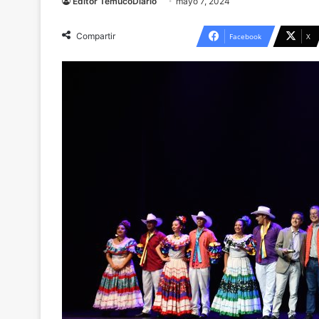
Editor TemucoDiario
mayo 7, 2024
Compartir
Facebook
X