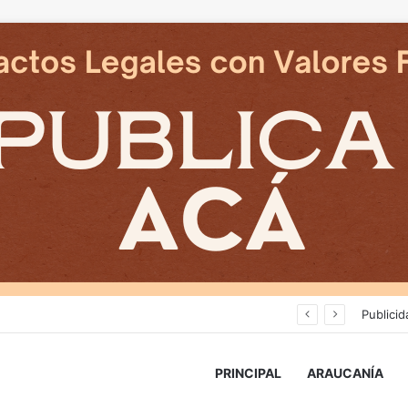
Deportes Temuco termina relación contractual con Arturo Sanhueza tras derrota ante Copiapó
Publicid
PRINCIPAL
ARAUCANÍA