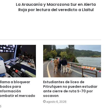
La Araucanía y Macrozona Sur en Alerta
í
Roja por lectura del veredicto a Llaitul
a
y
M
a
c
r
o
z
o
n
a
S
u
r
e
llama a bloquear
Estudiantes de liceo de
n
obados para
Pitrufquen no pueden estudiar
A
 información
ante cierre de ruta S-70 por
l
combatir el mercado
socavon
e
agosto 6, 2026
r
6