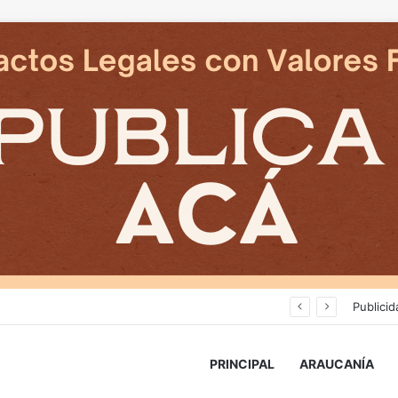
Cámaras municipales de Temuco detectaron la comercialización de tonelada y media de mercadería asiática ilegal
Publicid
PRINCIPAL
ARAUCANÍA