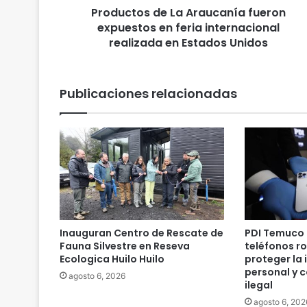
Productos de La Araucanía fueron
d
expuestos en feria internacional
e
L
realizada en Estados Unidos
a
A
r
Publicaciones relacionadas
a
u
c
a
n
í
a
f
u
e
Inauguran Centro de Rescate de
PDI Temuco 
r
Fauna Silvestre en Reseva
teléfonos r
o
Ecologica Huilo Huilo
proteger la
n
personal y 
agosto 6, 2026
ilegal
e
x
agosto 6, 202