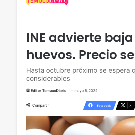
Actualidad
Economía
Tendencias
INE advierte baj
huevos. Precio se
Hasta octubre próximo se espera q
considerables
Editor TemucoDiario
mayo 6, 2024
Compartir
Facebook
X