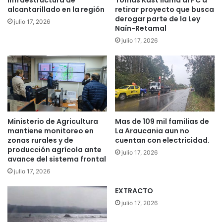
infraestructura de
Tomás Kast llama al PC a
c
c
alcantarillado en la región
retirar proyecto que busca
a
derogar parte de la Ley
á
julio 17, 2026
m
Naín-Retamal
n
p
i
julio 17, 2026
a
c
ñ
o
a
,
e
t
n
u
P
r
u
i
Ministerio de Agricultura
Mas de 109 mil familias de
e
s
mantiene monitoreo en
La Araucania aun no
b
m
zonas rurales y de
cuentan con electricidad.
l
o
producción agrícola ante
o
julio 17, 2026
s
avance del sistema frontal
N
e
julio 17, 2026
u
g
e
u
EXTRACTO
v
r
julio 17, 2026
o
o
:
: