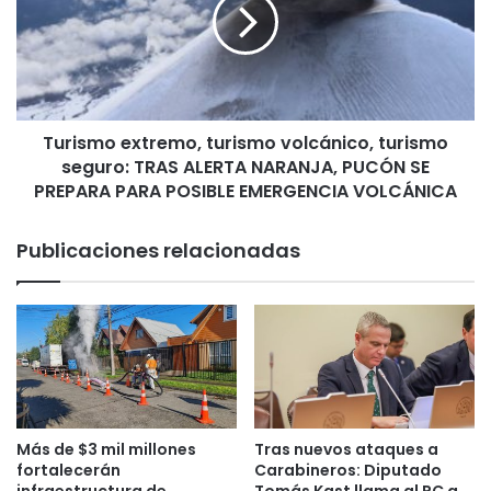
i
,
s
p
m
o
o
r
e
r
x
e
Turismo extremo, turismo volcánico, turismo
t
t
seguro: TRAS ALERTA NARANJA, PUCÓN SE
r
i
e
PREPARA PARA POSIBLE EMERGENCIA VOLCÁNICA
r
m
o
o
Publicaciones relacionadas
d
,
e
t
l
u
H
r
o
i
s
s
p
m
i
o
t
v
Más de $3 mil millones
Tras nuevos ataques a
a
o
fortalecerán
Carabineros: Diputado
l
l