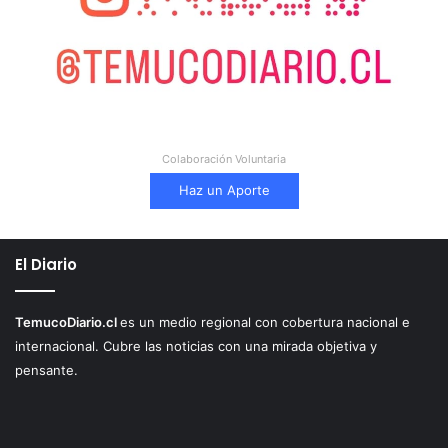
i
ó
n
”
Colaboración Voluntaria
Haz un Aporte
El Diario
TemucoDiario.cl
es un medio regional con cobertura nacional e
internacional. Cubre las noticias con una mirada objetiva y
pensante.