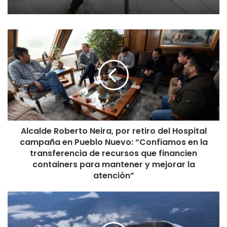
A
l
c
a
l
d
e
R
o
Alcalde Roberto Neira, por retiro del Hospital
b
campaña en Pueblo Nuevo: “Confiamos en la
e
r
transferencia de recursos que financien
t
containers para mantener y mejorar la
o
atención”
N
e
T
i
u
r
r
a