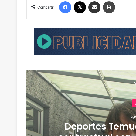
Facebook
X
Compartir por correo electrónico
Imprimir
Compartir
ag
de
Deportes Temuc