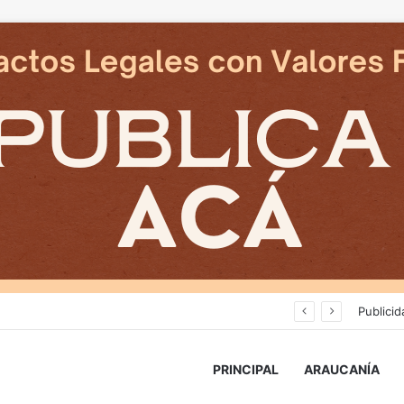
Deportes Temuco termina relación contractual con Arturo Sanhueza tras derrota ante Copiapó
Publicid
PRINCIPAL
ARAUCANÍA