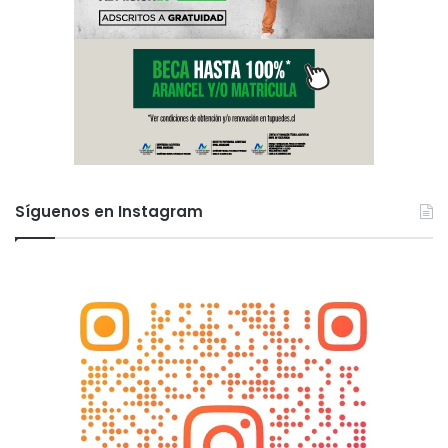
n
c
i
a
l
e
s
Síguenos en Instagram