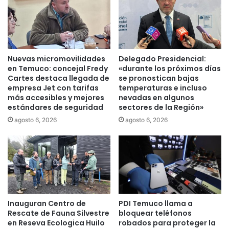
r
o
e
p
s
l
g
a
u
n
a
Nuevas micromovilidades
Delegado Presidencial:
r
r
en Temuco: concejal Fredy
«durante los próximos días
e
d
Cartes destaca llegada de
se pronostican bajas
g
o
empresa Jet con tarifas
temperaturas e incluso
u
más accesibles y mejores
nevadas en algunos
s
estándares de seguridad
sectores de la Región»
l
s
a
a
agosto 6, 2026
agosto 6, 2026
d
n
o
i
r
t
p
a
a
r
r
i
a
o
Inauguran Centro de
PDI Temuco llama a
l
s
Rescate de Fauna Silvestre
bloquear teléfonos
a
d
en Reseva Ecologica Huilo
robados para proteger la
c
e