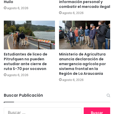
Huilo
información personal y
o
l
combatir el mercado ilegal
agosto 6, 2026
m
o
agosto 6, 2026
u
s
n
1
a
3
d
e
e
s
A
t
n
a
g
b
Estudiantes de liceo de
Ministerio de Agricultura
o
l
Pitrufquen no pueden
anuncia declaración de
l
e
estudiar ante cierre de
emergencia agrícola por
c
ruta S-70 por socavon
sistema frontal en la
Región de La Araucanía
i
agosto 6, 2026
m
agosto 6, 2026
i
e
n
Buscar Publicación
t
o
B
s