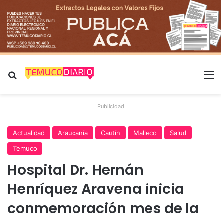
Buscar por
M
Publicidad
Actualidad
Araucanía
Cautín
Malleco
Salud
Temuco
Hospital Dr. Hernán
Henríquez Aravena inicia
conmemoración mes de la