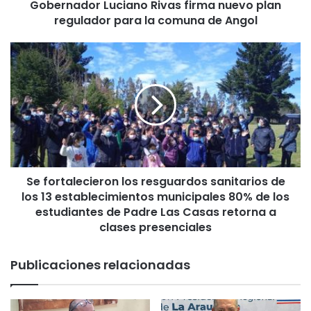
Gobernador Luciano Rivas firma nuevo plan
r
regulador para la comuna de Angol
L
u
c
S
i
e
a
f
n
o
o
r
R
t
i
a
v
l
a
e
s
Se fortalecieron los resguardos sanitarios de
c
f
los 13 establecimientos municipales 80% de los
i
i
e
estudiantes de Padre Las Casas retorna a
r
r
clases presenciales
m
o
a
n
Publicaciones relacionadas
n
l
u
o
e
s
v