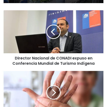
D
i
r
e
c
t
o
r
N
Director Nacional de CONADI expuso en
a
Conferencia Mundial de Turismo Indígena
c
i
o
H
n
o
a
s
l
p
d
i
e
t
C
a