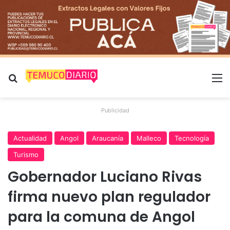
Buscar por
M
Publicidad
Actualidad
Angol
Araucanía
Malleco
Tecnología
Turismo
Gobernador Luciano Rivas
firma nuevo plan regulador
para la comuna de Angol