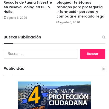
Rescate de Fauna Silvestre
bloquear teléfonos
í
ó
en Reseva Ecologica Huilo
robados para proteger la
g
n
Huilo
información personal y
e
m
combatir el mercado ilegal
agosto 6, 2026
n
e
agosto 6, 2026
a
s
d
e
Buscar Publicación
l
a
A
B
r
u
t
s
r
c
Publicidad
i
a
t
r
i
:
s