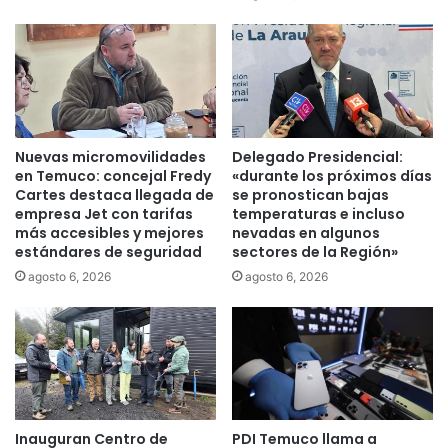
i
v
a
e
M
n
u
a
n
i
d
n
i
i
Nuevas micromovilidades
Delegado Presidencial:
a
c
en Temuco: concejal Fredy
«durante los próximos días
l
i
Cartes destaca llegada de
se pronostican bajas
d
a
empresa Jet con tarifas
temperaturas e incluso
e
c
más accesibles y mejores
nevadas en algunos
T
estándares de seguridad
sectores de la Región»
o
u
n
agosto 6, 2026
agosto 6, 2026
r
m
i
e
s
m
m
o
o
r
I
a
n
c
Inauguran Centro de
PDI Temuco llama a
d
i