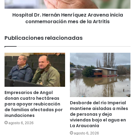
O
l
N
D
A
Hospital Dr. Hernán Henríquez Aravena inicia
r
D
conmemoración mes de la Artritis
.
I
H
e
e
Publicaciones relacionadas
x
r
p
n
u
á
s
n
o
H
e
e
n
n
C
r
o
í
Empresarios de Angol
n
q
donan cuatro hectáreas
Desborde del río Imperial
f
u
para apoyar reubicación
mantiene aisladas a miles
e
de familias afectadas por
e
de personas y deja
inundaciones
r
z
viviendas bajo el agua en
e
A
agosto 6, 2026
La Araucanía
n
r
agosto 6, 2026
c
a