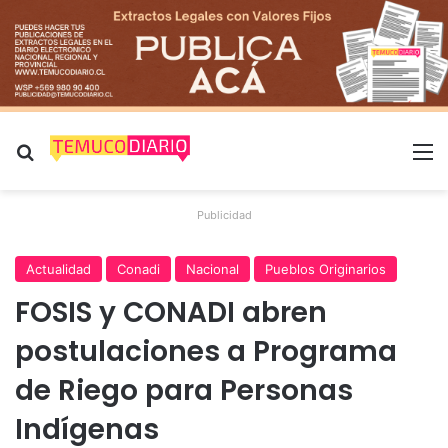
Buscar por
M
Publicidad
Actualidad
Conadi
Nacional
Pueblos Originarios
FOSIS y CONADI abren
postulaciones a Programa
de Riego para Personas
Indígenas