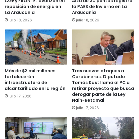
CGE y FRONTEL avanzan en
Alza de 30 puntos registra
A
c
reposicion de energia en
la PAES de Invierno en La
r
i
La Araucania
Araucania
a
ó
julio 18, 2026
julio 18, 2026
u
n
c
d
a
e
n
l
í
a
a
v
:
a
"
Más de $3 mil millones
Tras nuevos ataques a
c
fortalecerán
Carabineros: Diputado
T
u
infraestructura de
Tomás Kast llama al PC a
e
n
alcantarillado en la región
retirar proyecto que busca
n
a
derogar parte de la Ley
e
julio 17, 2026
C
Naín-Retamal
m
a
julio 17, 2026
o
n
s
S
m
i
u
n
c
o