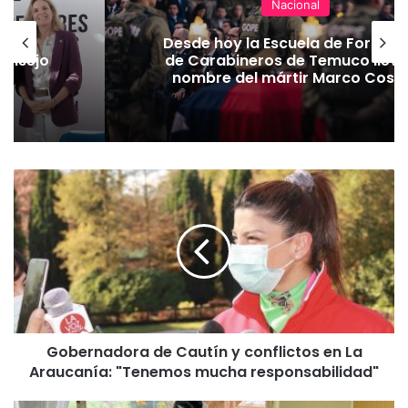
Nacional
Desde hoy la Escuela de Formación
de Carabineros de Temuco lleva el
nombre del mártir Marco Cosme
G
o
b
e
r
n
a
d
o
Gobernadora de Cautín y conflictos en La
r
Araucanía: "Tenemos mucha responsabilidad"
a
d
e