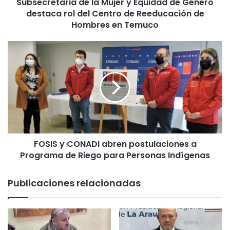
Subsecretaria de la Mujer y Equidad de Género
a
destaca rol del Centro de Reeducación de
r
i
Hombres en Temuco
a
d
F
e
O
l
S
a
I
M
S
u
y
j
C
e
O
r
N
y
FOSIS y CONADI abren postulaciones a
A
E
Programa de Riego para Personas Indígenas
D
q
I
u
a
Publicaciones relacionadas
i
b
d
r
a
e
d
n
d
p