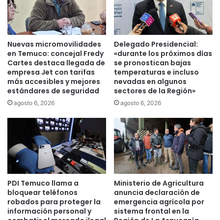
e
o
G
s
é
t
n
u
Nuevas micromovilidades
Delegado Presidencial:
e
l
en Temuco: concejal Fredy
«durante los próximos días
r
a
Cartes destaca llegada de
se pronostican bajas
o
empresa Jet con tarifas
temperaturas e incluso
c
d
más accesibles y mejores
nevadas en algunos
i
estándares de seguridad
sectores de la Región»
e
o
s
n
agosto 6, 2026
agosto 6, 2026
t
e
a
s
c
a
a
P
r
r
o
o
l
g
PDI Temuco llama a
Ministerio de Agricultura
d
r
bloquear teléfonos
anuncia declaración de
e
a
robados para proteger la
emergencia agrícola por
l
m
información personal y
sistema frontal en la
C
a