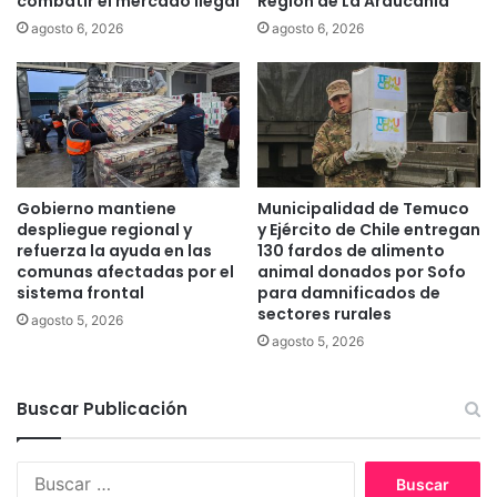
combatir el mercado ilegal
Región de La Araucanía
e
d
agosto 6, 2026
agosto 6, 2026
n
e
t
R
r
i
o
e
d
g
e
o
R
p
e
a
Gobierno mantiene
Municipalidad de Temuco
e
r
despliegue regional y
y Ejército de Chile entregan
d
a
refuerza la ayuda en las
130 fardos de alimento
u
comunas afectadas por el
animal donados por Sofo
P
c
sistema frontal
para damnificados de
e
sectores rurales
a
r
agosto 5, 2026
c
s
agosto 5, 2026
i
o
ó
n
Buscar Publicación
n
a
d
s
e
I
B
H
n
u