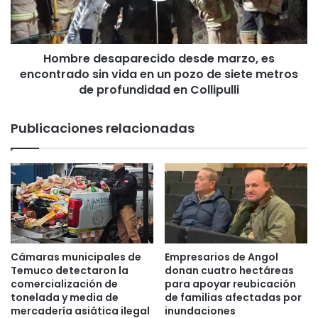
i
d
d
e
a
s
s
Hombre desaparecido desde marzo, es
a
e
encontrado sin vida en un pozo de siete metros
p
n
a
de profundidad en Collipulli
h
r
o
e
Publicaciones relacionadas
g
c
a
i
r
d
d
o
e
d
a
e
n
s
c
d
i
e
Cámaras municipales de
Empresarios de Angol
a
m
Temuco detectaron la
donan cuatro hectáreas
n
a
comercialización de
para apoyar reubicación
o
r
tonelada y media de
de familias afectadas por
s
mercadería asiática ilegal
inundaciones
z