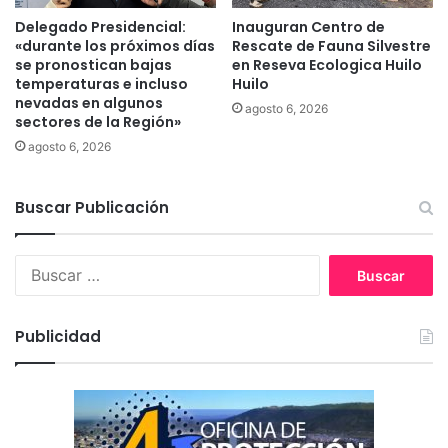
n
e
d
n
Delegado Presidencial:
Inauguran Centro de
e
«durante los próximos días
Rescate de Fauna Silvestre
u
se pronostican bajas
en Reseva Ecologica Huilo
T
n
temperaturas e incluso
Huilo
e
p
nevadas en algunos
m
o
agosto 6, 2026
sectores de la Región»
u
z
agosto 6, 2026
c
o
o
d
e
Buscar Publicación
s
i
e
B
t
u
e
s
m
c
Publicidad
e
a
t
r
r
:
o
s
d