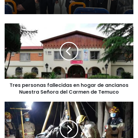
T
r
e
s
p
e
r
s
o
Tres personas fallecidas en hogar de ancianos
n
Nuestra Señora del Carmen de Temuco
a
s
f
H
a
o
l
m
l
b
e
r
c
e