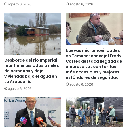
N
o
agosto 6, 2026
agosto 6, 2026
u
,
e
e
s
s
t
e
r
n
a
c
S
o
Nuevas micromovilidades
e
n
en Temuco: concejal Fredy
ñ
t
Desborde del río Imperial
Cartes destaca llegada de
o
r
mantiene aisladas a miles
empresa Jet con tarifas
r
a
de personas y deja
más accesibles y mejores
a
d
viviendas bajo el agua en
estándares de seguridad
d
o
La Araucanía
agosto 6, 2026
e
s
agosto 6, 2026
l
i
C
n
a
v
r
i
m
d
e
a