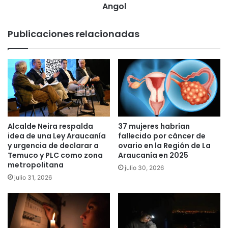
t
Angol
n
e
t
f
r
Publicaciones relacionadas
i
o
n
l
d
e
e
s
s
y
e
f
m
i
a
s
n
c
Alcalde Neira respalda
37 mujeres habrían
a
a
idea de una Ley Araucanía
fallecido por cáncer de
,
l
y urgencia de declarar a
ovario en la Región de La
l
Temuco y PLC como zona
Araucanía en 2025
i
a
metropolitana
z
julio 30, 2026
s
a
julio 31, 2026
3
c
2
i
c
ó
o
n
m