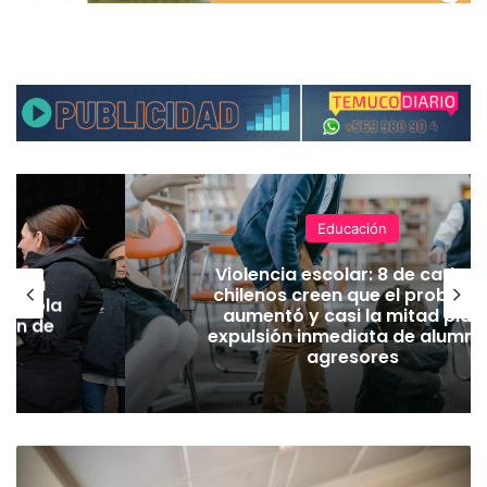
Educación
Violencia escolar: 8 de cada 1
nuncia
chilenos creen que el problem
grícola
aumentó y casi la mitad pide
gión de
expulsión inmediata de alumn
agresores
G
o