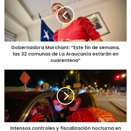
b
e
r
n
a
d
o
Gobernadora Marchant: “Este fin de semana,
r
las 32 comunas de La Araucanía estarán en
a
M
cuarentena”
a
r
I
c
n
h
t
a
e
n
n
t
s
:
o
“
s
E
c
s
Intensos controles y fiscalización nocturna en
o