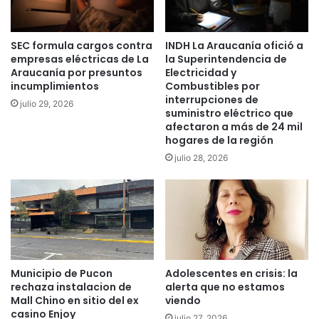
n
u
o
n
c
SEC formula cargos contra
INDH La Araucanía ofició a
a
t
empresas eléctricas de La
la Superintendencia de
s
u
Araucanía por presuntos
Electricidad y
d
r
incumplimientos
Combustibles por
e
n
interrupciones de
julio 29, 2026
L
a
suministro eléctrico que
a
e
afectaron a más de 24 mil
A
n
hogares de la región
r
A
julio 28, 2026
a
n
u
g
c
o
a
l
n
í
a
e
Municipio de Pucon
Adolescentes en crisis: la
s
rechaza instalacion de
alerta que no estamos
t
Mall Chino en sitio del ex
viendo
casino Enjoy
a
julio 27, 2026