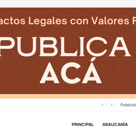
Deportes Temuco termina relación contractual con Arturo Sanhueza tras derrota ante Copiapó
Publicid
PRINCIPAL
ARAUCANÍA