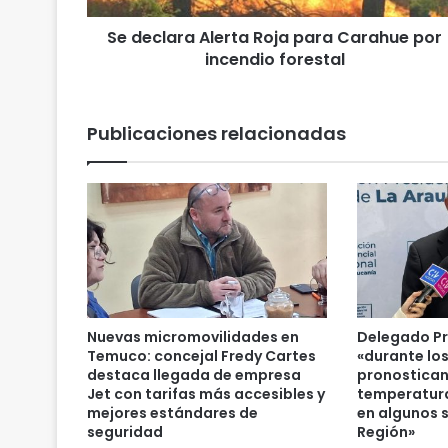
a
Se declara Alerta Roja para Carahue por
A
incendio forestal
l
e
r
t
Publicaciones relacionadas
a
R
o
j
a
p
a
r
a
C
Nuevas micromovilidades en
Delegado Pr
a
Temuco: concejal Fredy Cartes
«durante lo
r
destaca llegada de empresa
pronostican
Jet con tarifas más accesibles y
temperatura
a
mejores estándares de
en algunos s
h
seguridad
Región»
u