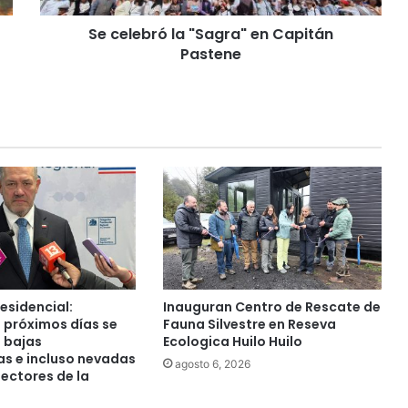
ó
Se celebró la "Sagra" en Capitán
l
Pastene
a
"
S
a
g
r
a
"
e
n
C
a
p
i
esidencial:
Inauguran Centro de Rescate de
t
s próximos días se
Fauna Silvestre en Reseva
á
 bajas
Ecologica Huilo Huilo
s e incluso nevadas
n
agosto 6, 2026
ectores de la
P
a