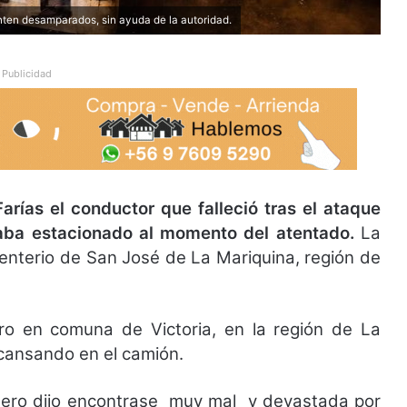
ienten desamparados, sin ayuda de la autoridad.
Publicidad
arías el conductor que falleció tras el ataque
raba estacionado al momento del atentado.
La
nterio de San José de La Mariquina, región de
ero en comuna de Victoria, en la región de La
cansando en el camión.
nero dijo encontrase muy mal y devastada por