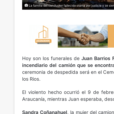
La familia del conductor fallecido clama por justicia y se s
Hoy son los funerales de
Juan Barrios F
incendiario del camión que se encont
ceremonia de despedida será en el Ceme
los Rios.
El violento hecho ocurrió el 9 de febr
Araucanía, mientras Juan esperaba, des
Sandra Coñanahuel,
la mujer del camio