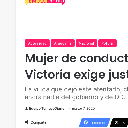
Actualidad
Araucanía
Nacional
Policial
Mujer de conduc
Victoria exige jus
La viuda que dejó este atentado, c
ahora nadie del gobierno y de DD.
Equipo TemucoDiario
marzo 7, 2020
Compartir
Facebook
X