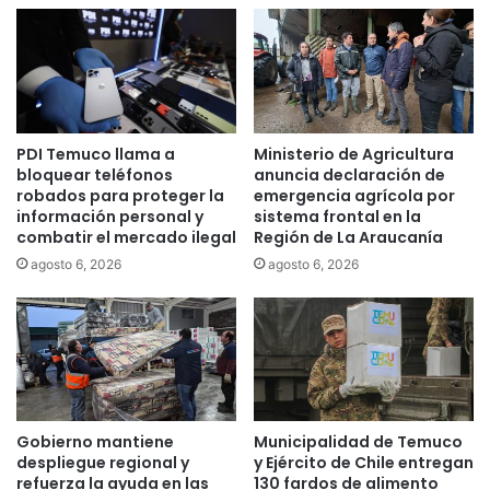
i
u
ó
r
n
a
d
s
e
e
l
n
PDI Temuco llama a
Ministerio de Agricultura
c
a
bloquear teléfonos
anuncia declaración de
o
t
robados para proteger la
emergencia agrícola por
r
e
información personal y
sistema frontal en la
o
n
combatir el mercado ilegal
Región de La Araucanía
n
t
agosto 6, 2026
agosto 6, 2026
a
a
v
d
i
o
r
i
u
n
s
c
e
n
Gobierno mantiene
Municipalidad de Temuco
d
despliegue regional y
y Ejército de Chile entregan
i
refuerza la ayuda en las
130 fardos de alimento