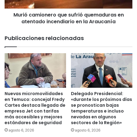
c
m
i
i
a
Murió camionero que sufrió quemaduras en
o
p
atentado incendiario en la Araucanía
n
r
e
o
r
Publicaciones relacionadas
t
o
o
q
c
u
o
e
l
s
o
u
s
f
e
r
n
i
Nuevas micromovilidades
Delegado Presidencial:
p
ó
en Temuco: concejal Fredy
«durante los próximos días
r
q
Cartes destaca llegada de
se pronostican bajas
e
empresa Jet con tarifas
temperaturas e incluso
u
más accesibles y mejores
nevadas en algunos
v
e
estándares de seguridad
sectores de la Región»
e
m
n
a
agosto 6, 2026
agosto 6, 2026
c
d