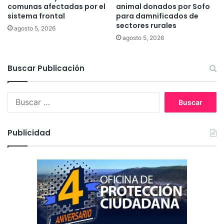
comunas afectadas por el
animal donados por Sofo
a
sistema frontal
para damnificados de
r
sectores rurales
i
agosto 5, 2026
o
agosto 5, 2026
e
n
Buscar Publicación
l
a
A
B
r
u
a
s
u
c
Publicidad
c
a
a
r
n
:
í
a