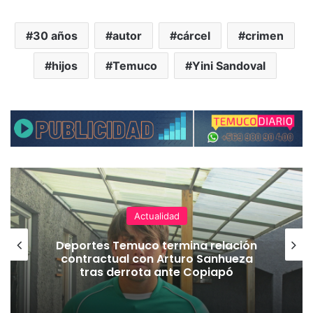
30 años
autor
cárcel
crimen
hijos
Temuco
Yini Sandoval
Actualidad
Deportes Temuco termina relación
contractual con Arturo Sanhueza
tras derrota ante Copiapó