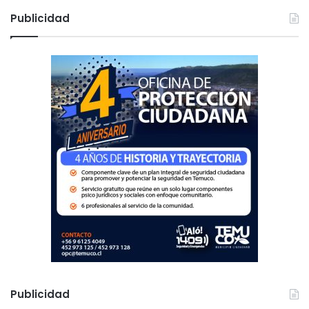
c
Publicidad
a
r
:
Publicidad