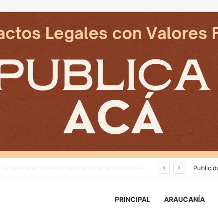
Tras nuevos ataques a Carabineros: Diputado Tomás Kast llama al PC a retirar proyecto que busca derogar parte de la Ley Naín-Retamal
Publicid
PRINCIPAL
ARAUCANÍA