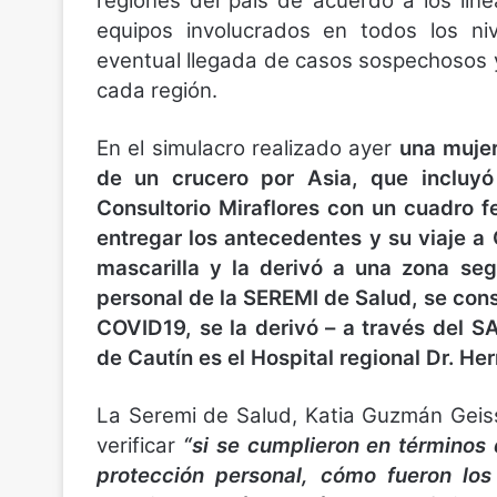
regiones del país de acuerdo a los lin
equipos involucrados en todos los ni
eventual llegada de casos sospechosos y
cada región.
En el simulacro realizado ayer
una mujer
de un crucero por Asia, que incluyó
Consultorio Miraflores con un cuadro f
entregar los antecedentes y su viaje a 
mascarilla y la derivó a una zona seg
personal de la SEREMI de Salud, se con
COVID19, se la derivó – a través del S
de Cautín es el Hospital regional Dr. He
La Seremi de Salud, Katia Guzmán Geissb
verificar
“si se cumplieron en términos 
protección personal, cómo fueron los