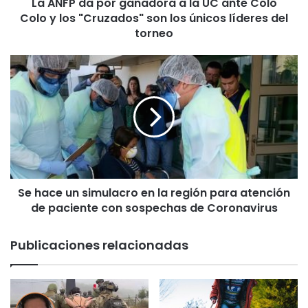
La ANFP da por ganadora a la UC ante Colo
o
Colo y los "Cruzados" son los únicos líderes del
r
g
torneo
a
n
S
a
e
d
h
o
a
r
c
a
e
a
u
l
n
a
s
U
Se hace un simulacro en la región para atención
i
C
de paciente con sospechas de Coronavirus
m
a
u
n
l
Publicaciones relacionadas
t
a
e
c
C
r
o
o
l
e