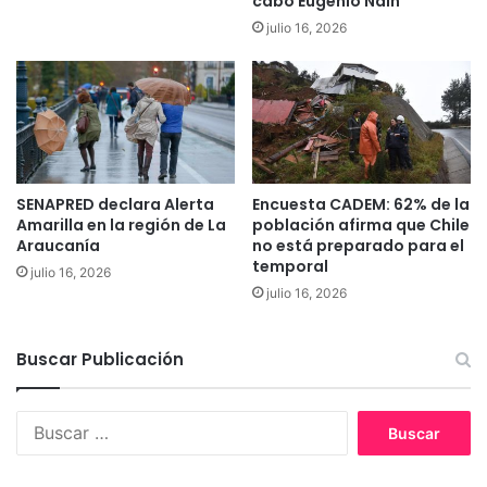
cabo Eugenio Naín
n
d
julio 16, 2026
l
e
o
p
s
a
ú
c
n
i
i
e
c
n
o
t
SENAPRED declara Alerta
Encuesta CADEM: 62% de la
s
e
Amarilla en la región de La
población afirma que Chile
l
c
Araucanía
no está preparado para el
í
temporal
o
julio 16, 2026
d
n
julio 16, 2026
e
s
r
o
e
s
Buscar Publicación
s
p
d
e
e
B
c
l
u
h
t
s
a