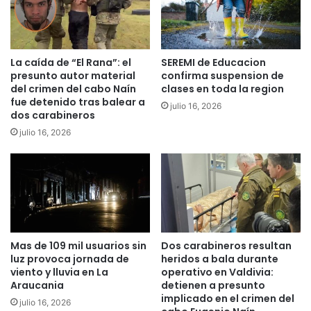
o
n
C
l
o
a
l
r
La caída de “El Rana”: el
SEREMI de Educacion
o
e
presunto autor material
confirma suspension de
y
g
del crimen del cabo Naín
clases en toda la region
l
fue detenido tras balear a
i
julio 16, 2026
o
dos carabineros
ó
s
n
julio 16, 2026
"
p
C
a
r
r
u
a
z
a
a
t
d
e
Mas de 109 mil usuarios sin
Dos carabineros resultan
o
n
luz provoca jornada de
heridos a bala durante
s
c
viento y lluvia en La
operativo en Valdivia:
"
i
Araucania
detienen a presunto
s
ó
implicado en el crimen del
julio 16, 2026
o
n