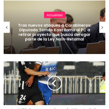
Actualidad
Tras nuevos ataques a Carabineros:
Diputado Tomás Kast llama al PC a
retirar proyecto que busca derogar
parte de la Ley Naín-Retamal
L
a
A
N
F
P
d
a
p