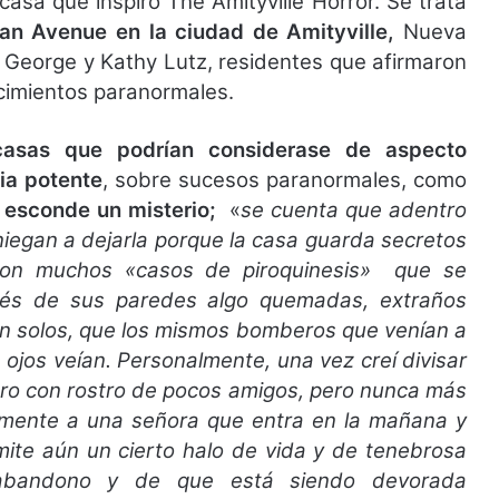
asa que inspiró The Amityville Horror. Se trata
an Avenue en la ciudad de Amityville,
Nueva
e George y Kathy Lutz, residentes que afirmaron
cimientos paranormales.
asas que podrían considerase de aspecto
ria potente
, sobre sucesos paranormales, como
 esconde un misterio;
«
se cuenta que adentro
iegan a dejarla porque la casa guarda secretos
eron muchos «casos de piroquinesis» que se
vés de sus paredes algo quemadas, extraños
n solos, que los mismos bomberos que venían a
 ojos veían. Personalmente, una vez creí divisar
ro con rostro de pocos amigos, pero nunca más
icamente a una señora que entra en la mañana y
mite aún un cierto halo de vida y de tenebrosa
 abandono y de que está siendo devorada