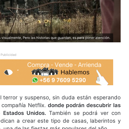
visualmente, Pero las historias que guardan, es para poner atención.
Publicidad
l terror y suspenso, sin duda están esperando
 compañía Netflix.
donde podrán descubrir las
e Estados Unidos.
También se podrá ver con
edican a crear este tipo de casas, laberintos y
 una de las fiestas más populares del año.