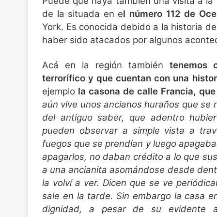
Puede que haya también una visita a la c
de la situada en e
l número 112 de Oce
York. Es conocida debido a la historia d
haber sido atacados por algunos aconte
Acá en la región también
tenemos c
terrorífico y que cuentan con una histo
ejemplo
la casona de calle Francia, que
aún vive unos ancianos huraños que se n
del antiguo saber, que adentro hubi
pueden observar a simple vista a tra
fuegos que se prendían y luego apagaba
apagarlos, no daban crédito a lo que sus
a una ancianita asomándose desde dent
la volví a ver. Dicen que se ve periód
sale en la tarde. Sin embargo la casa e
dignidad, a pesar de su evidente