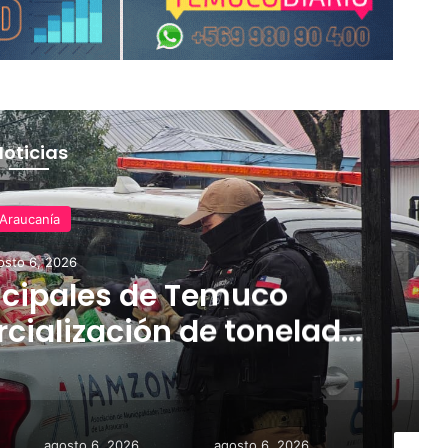
Noticias
Araucanía
osto 6, 2026
cipales de Temuco
cialización de tonelada
dería asiática ilegal
agosto 6, 2026
agosto 6, 2026
agosto 6,