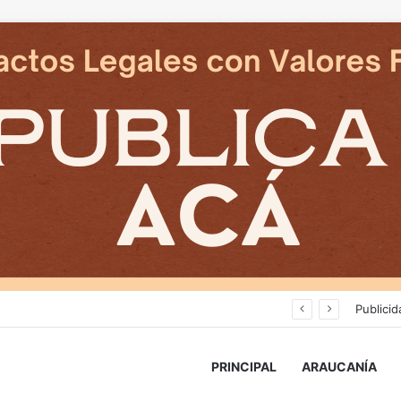
Cámaras municipales de Temuco detectaron la comercialización de tonelada y media de mercadería asiática ilegal
Publicid
PRINCIPAL
ARAUCANÍA