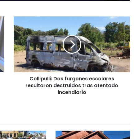
C
o
l
l
i
p
u
l
l
Collipulli: Dos furgones escolares
i
resultaron destruidos tras atentado
:
D
incendiario
o
s
f
u
r
g
o