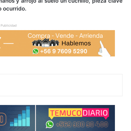
manos y arrojó al suelo un cuchillo, pieza clave
 ocurrido.
Publicidad