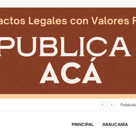
Deportes Temuco termina relación contractual con Arturo Sanhueza tras derrota ante Copiapó
Publicid
PRINCIPAL
ARAUCANÍA