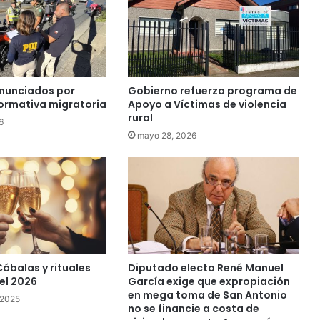
n
e
s
e
s
c
enunciados por
Gobierno refuerza programa de
o
normativa migratoria
Apoyo a Víctimas de violencia
l
rural
6
a
mayo 28, 2026
r
e
s
r
e
s
u
l
t
ábalas y rituales
Diputado electo René Manuel
 el 2026
García exige que expropiación
a
en mega toma de San Antonio
r
 2025
no se financie a costa de
o