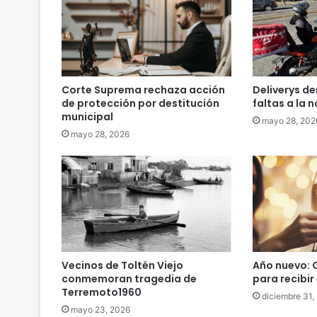
t
a
r
a
e
f
Corte Suprema rechaza acción
Deliverys d
e
de protección por destitución
faltas a la 
c
municipal
mayo 28, 202
t
mayo 28, 2026
i
v
o
d
e
l
E
j
é
Vecinos de Toltén Viejo
Año nuevo: C
conmemoran tragedia de
para recibir
r
Terremoto1960
c
diciembre 31,
i
mayo 23, 2026