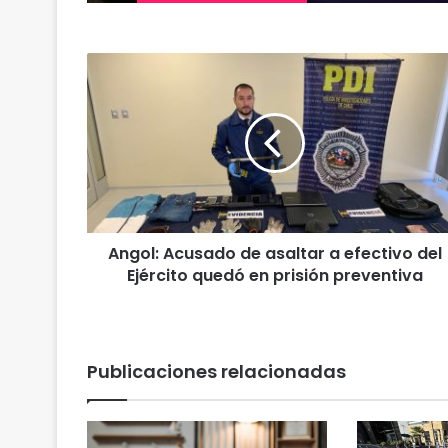
A
n
g
o
l
:
A
c
u
Angol: Acusado de asaltar a efectivo del
s
Ejército quedó en prisión preventiva
a
d
o
d
e
Publicaciones relacionadas
a
s
a
l