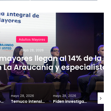
Noticias
Adultos Mayores
mayo 28, 2026
mayores llegan al 14% de la
 La Araucanía y especialista
evos desafíos para el sistem
de salud
mayo 28, 2026
mayo 28, 2026
agosto 4,
Personas mayores llegan al 14% de la población en La Araucanía y especialistas advierten nuevos desafíos para el sistema de salud
Temuco intensifica operativos para prevenir ocupación ilegal de viviendas y recuperar espacios públicos
Piden investigar nexos de medios de comunicación digital con la CAM