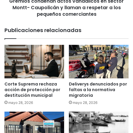
b
Gremios condenan actos vandálicos en sector
n
ú
Montt- Caupolicán y llaman a respetar a los
d
n
e
pequeños comerciantes
f
n
u
a
Publicaciones relacionadas
e
n
r
a
o
c
n
t
b
o
a
s
l
v
e
a
a
n
Corte Suprema rechaza
Deliverys denunciados por
d
d
acción de protección por
faltas a la normativa
o
á
destitución municipal
migratoria
s
l
mayo 28, 2026
mayo 28, 2026
p
i
o
c
r
o
e
s
n
e