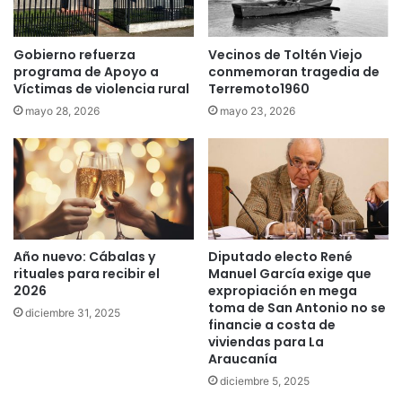
c
n
a
s
p
e
Gobierno refuerza
Vecinos de Toltén Viejo
u
programa de Apoyo a
conmemoran tragedia de
c
Víctimas de violencia rural
Terremoto1960
c
t
h
o
mayo 28, 2026
mayo 23, 2026
a
r
d
M
o
o
s
n
t
t
-
Año nuevo: Cábalas y
Diputado electo René
C
rituales para recibir el
Manuel García exige que
a
2026
expropiación en mega
u
toma de San Antonio no se
diciembre 31, 2025
p
financie a costa de
o
viviendas para La
l
Araucanía
i
diciembre 5, 2025
c