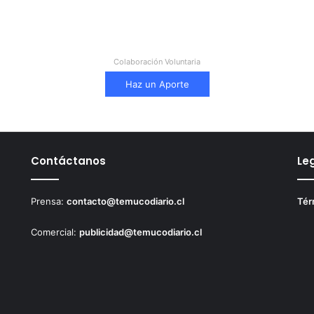
Colaboración Voluntaria
Haz un Aporte
Contáctanos
Le
Prensa:
contacto@temucodiario.cl
Tér
Comercial:
publicidad@temucodiario.cl