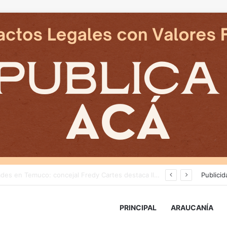
Delegado Presidencial: «durante los próximos días se pronostican bajas temperaturas e incluso nevadas en algunos sectores de la Región»
Publicid
PRINCIPAL
ARAUCANÍA