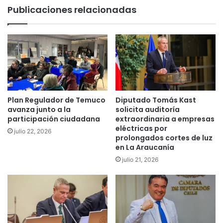
ó
c
Publicaciones relacionadas
n
a
q
t
u
o
e
d
b
e
u
C
s
a
c
r
a
a
Plan Regulador de Temuco
Diputado Tomás Kast
a
b
avanza junto a la
solicita auditoría
u
i
participación ciudadana
extraordinaria a empresas
m
n
eléctricas por
julio 22, 2026
e
prolongados cortes de luz
e
en La Araucanía
n
r
t
o
julio 21, 2026
a
s
r
a
e
n
n
t
u
e
n
u