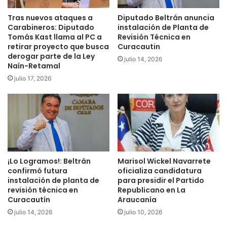
5
s
Tras nuevos ataques a
Diputado Beltrán anuncia
0
o
Carabineros: Diputado
instalación de Planta de
%
d
Tomás Kast llama al PC a
Revisión Técnica en
l
e
retirar proyecto que busca
Curacautin
a
g
derogar parte de la Ley
julio 14, 2026
P
a
Naín-Retamal
e
s
julio 17, 2026
n
l
s
a
i
c
ó
r
n
i
B
m
á
ó
s
g
¡Lo Logramos!: Beltrán
Marisol Wickel Navarrete
i
e
confirmó futura
oficializa candidatura
c
n
instalación de planta de
para presidir el Partido
a
revisión técnica en
Republicano en La
o
Curacautín
Araucanía
S
c
o
e
julio 14, 2026
julio 10, 2026
l
r