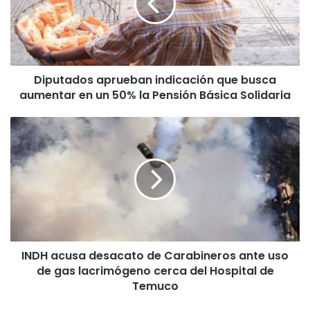
t
a
d
o
s
Diputados aprueban indicación que busca
a
aumentar en un 50% la Pensión Básica Solidaria
p
r
u
I
e
N
b
D
a
H
n
a
i
c
n
u
d
s
i
a
c
INDH acusa desacato de Carabineros ante uso
d
a
de gas lacrimógeno cerca del Hospital de
e
c
s
Temuco
i
a