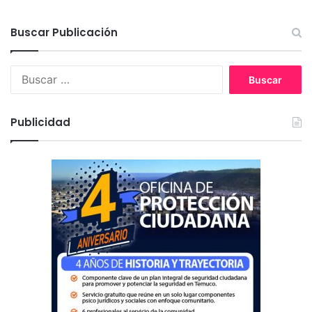
Buscar Publicación
B
u
s
c
Publicidad
a
r
: