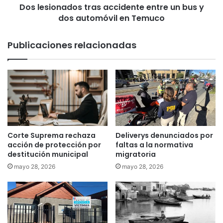
e
Dos lesionados tras accidente entre un bus y
a
n
dos automóvil en Temuco
d
d
o
e
s
Publicaciones relacionadas
l
t
o
r
s
a
f
s
u
a
e
c
g
c
o
i
s
d
Corte Suprema rechaza
Deliverys denunciados por
a
e
acción de protección por
faltas a la normativa
r
n
destitución municipal
migratoria
t
t
mayo 28, 2026
mayo 28, 2026
i
e
f
e
i
n
c
t
i
r