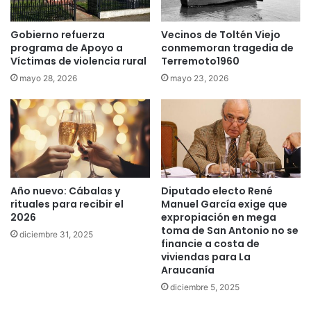
a
e
l
u
e
Gobierno refuerza
Vecinos de Toltén Viejo
n
programa de Apoyo a
conmemoran tragedia de
s
b
Víctimas de violencia rural
Terremoto1960
d
u
e
s
mayo 28, 2026
mayo 23, 2026
a
y
ñ
d
o
o
n
s
u
a
e
u
v
t
Año nuevo: Cábalas y
Diputado electo René
o
o
rituales para recibir el
Manuel García exige que
m
2026
expropiación en mega
ó
toma de San Antonio no se
diciembre 31, 2025
v
financie a costa de
i
viviendas para La
l
Araucanía
e
diciembre 5, 2025
n
T