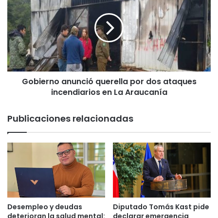
u
b
e
i
m
e
a
r
n
n
b
o
o
a
Gobierno anunció querella por dos ataques
d
n
e
incendiarios en La Araucanía
u
g
n
a
c
Publicaciones relacionadas
e
i
n
ó
L
q
i
u
c
e
a
r
n
e
R
l
a
l
Desempleo y deudas
Diputado Tomás Kast pide
y
a
deterioran la salud mental:
declarar emergencia