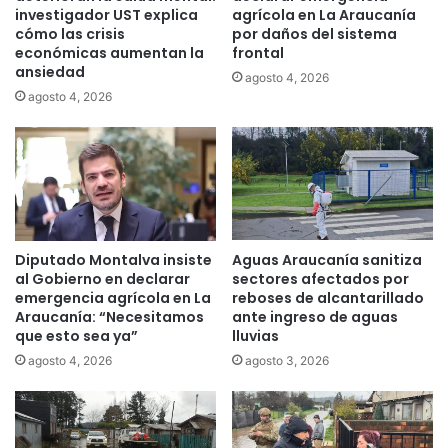
p
investigador UST explica
agrícola en La Araucanía
cómo las crisis
por daños del sistema
o
económicas aumentan la
frontal
r
ansiedad
d
agosto 4, 2026
o
agosto 4, 2026
s
a
t
a
q
u
e
Diputado Montalva insiste
Aguas Araucanía sanitiza
s
al Gobierno en declarar
sectores afectados por
i
emergencia agrícola en La
reboses de alcantarillado
n
Araucanía: “Necesitamos
ante ingreso de aguas
c
que esto sea ya”
lluvias
e
agosto 4, 2026
agosto 3, 2026
n
d
i
a