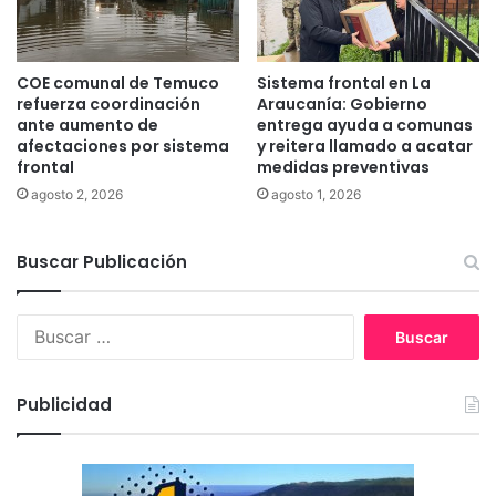
r
i
o
s
COE comunal de Temuco
Sistema frontal en La
e
refuerza coordinación
Araucanía: Gobierno
n
ante aumento de
entrega ayuda a comunas
afectaciones por sistema
y reitera llamado a acatar
L
frontal
medidas preventivas
a
A
agosto 2, 2026
agosto 1, 2026
r
a
Buscar Publicación
u
c
a
B
n
u
í
s
a
c
Publicidad
a
r
: