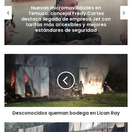
Nuevas micromovilidades en
Temuco: concejal Fredy Cartes
destaca llegada de empresa Jet con
tarifas más accesibles y mejores
estándares de seguridad
D
e
s
c
o
n
o
c
i
Desconocidos queman bodega en Lican Ray
d
o
s
G
q
o