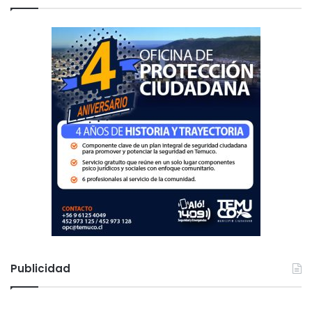
r
:
Publicidad