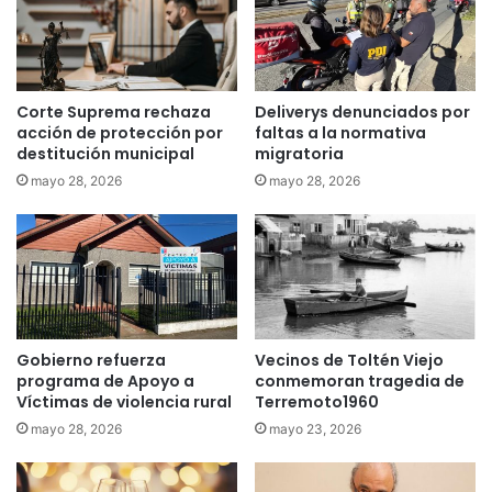
f
f
a
i
l
n
l
d
i
e
Corte Suprema rechaza
Deliverys denunciados por
d
s
acción de protección por
faltas a la normativa
a
e
destitución municipal
migratoria
c
m
mayo 28, 2026
mayo 28, 2026
o
a
n
n
s
a
u
c
l
o
t
n
a
t
i
Gobierno refuerza
Vecinos de Toltén Viejo
r
programa de Apoyo a
conmemoran tragedia de
n
a
Víctimas de violencia rural
Terremoto1960
d
S
í
a
mayo 28, 2026
mayo 23, 2026
g
n
e
F