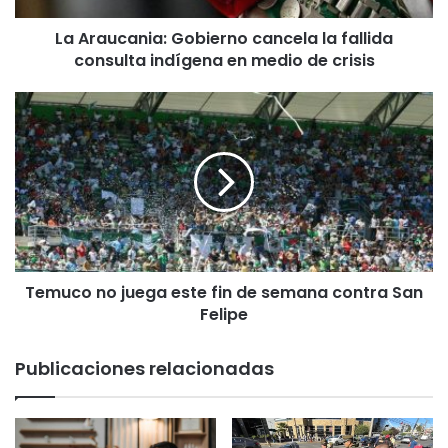
n
La Araucania: Gobierno cancela la fallida
i
consulta indígena en medio de crisis
a
:
G
T
o
e
b
m
i
u
e
c
r
o
n
n
o
o
c
j
a
Temuco no juega este fin de semana contra San
u
n
Felipe
e
c
g
e
a
Publicaciones relacionadas
l
e
a
s
l
t
a
e