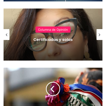
Columna de Opinión
Certificadas y solas
L
a
A
r
a
u
c
a