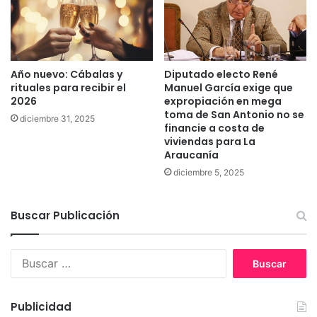
n
e
a
l
e
i
n
p
m
e
Año nuevo: Cábalas y
Diputado electo René
e
rituales para recibir el
Manuel García exige que
d
2026
expropiación en mega
i
toma de San Antonio no se
diciembre 31, 2025
o
financie a costa de
d
viviendas para La
e
Araucanía
c
diciembre 5, 2025
r
i
s
Buscar Publicación
i
s
B
u
s
c
Publicidad
a