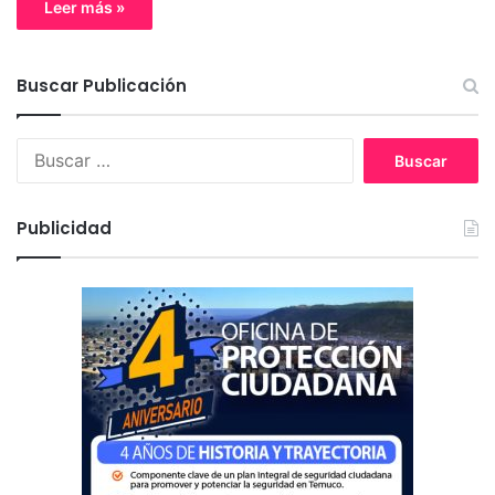
Leer más »
Buscar Publicación
B
u
s
c
Publicidad
a
r
: