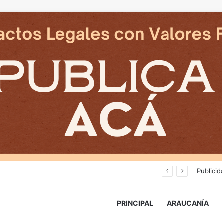
an en reposicion de energia en La Araucania
Publicid
PRINCIPAL
ARAUCANÍA