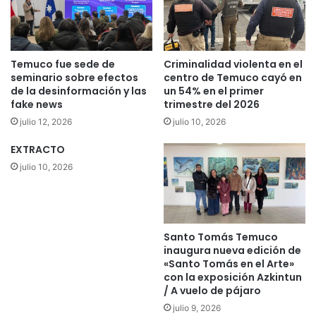
l
u
a
c
r
o
a
c
r
Temuco fue sede de
Criminalidad violenta en el
e
p
seminario sobre efectos
centro de Temuco cayó en
l
o
de la desinformación y las
un 54% en el primer
e
fake news
trimestre del 2026
l
b
é
julio 12, 2026
julio 10, 2026
r
m
ó
i
EXTRACTO
4
c
julio 10, 2026
9
o
a
t
ñ
u
o
i
Santo Tomás Temuco
s
t
inaugura nueva edición de
d
d
«Santo Tomás en el Arte»
e
o
con la exposición Azkintun
e
n
/ A vuelo de pájaro
x
d
julio 9, 2026
i
e