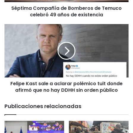
o
Séptima Compañía de Bomberos de Temuco
m
celebró 49 años de existencia
p
a
ñ
F
í
e
a
l
d
i
e
p
B
e
o
K
m
a
b
s
e
Felipe Kast sale a aclarar polémico tuit donde
t
r
afirmó que no hay DDHH sin orden público
s
o
a
s
l
Publicaciones relacionadas
d
e
e
a
T
a
e
c
m