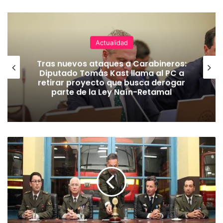
Actualidad
Tras nuevos ataques a Carabineros:
Diputado Tomás Kast llama al PC a
retirar proyecto que busca derogar
parte de la Ley Naín-Retamal
S
é
p
t
i
m
a
C