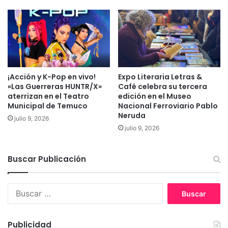
s
a
t
f
e
i
n
r
c
m
i
ó
a
q
¡Acción y K-Pop en vivo!
Expo Literaria Letras &
u
«Las Guerreras HUNTR/X»
Café celebra su tercera
e
aterrizan en el Teatro
edición en el Museo
n
Municipal de Temuco
Nacional Ferroviario Pablo
o
Neruda
julio 9, 2026
h
julio 9, 2026
a
y
D
Buscar Publicación
D
H
B
H
u
s
s
i
c
n
Publicidad