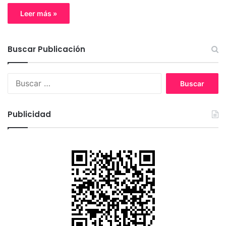
Leer más »
Buscar Publicación
B
u
s
c
Publicidad
a
r
: