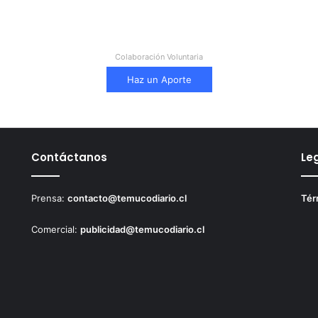
Colaboración Voluntaria
Haz un Aporte
Contáctanos
Le
Prensa:
contacto@temucodiario.cl
Tér
Comercial:
publicidad@temucodiario.cl