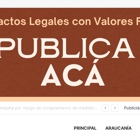
Deportes Temuco termina relación contractual con Arturo Sanhueza tras derrota ante Copiapó
Publicid
PRINCIPAL
ARAUCANÍA