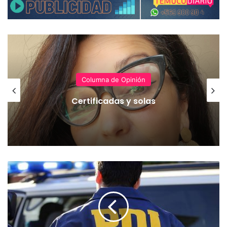
Columna de Opinión
Certificadas y solas
D
e
s
b
a
r