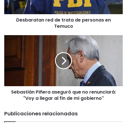
a
t
a
Desbaratan red de trata de personas en
n
Temuco
r
e
d
S
d
e
e
b
t
a
r
s
a
t
t
i
a
á
d
n
e
Sebastián Piñera aseguró que no renunciará:
P
p
"Voy a llegar al fin de mi gobierno"
i
e
ñ
r
e
Publicaciones relacionadas
s
r
o
a
n