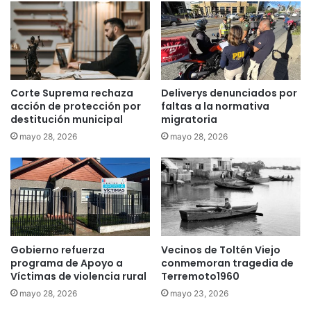
a
a
s
s
e
e
g
n
u
T
r
e
ó
Corte Suprema rechaza
Deliverys denunciados por
m
q
acción de protección por
faltas a la normativa
u
u
destitución municipal
migratoria
c
e
mayo 28, 2026
mayo 28, 2026
o
n
o
r
e
n
u
n
Gobierno refuerza
Vecinos de Toltén Viejo
c
programa de Apoyo a
conmemoran tragedia de
i
Víctimas de violencia rural
Terremoto1960
a
r
mayo 28, 2026
mayo 23, 2026
á