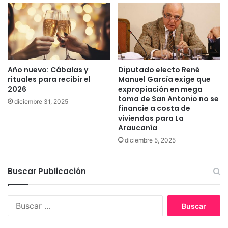
:
"
V
o
y
a
Año nuevo: Cábalas y
Diputado electo René
l
rituales para recibir el
Manuel García exige que
l
2026
expropiación en mega
e
toma de San Antonio no se
diciembre 31, 2025
g
financie a costa de
a
viviendas para La
r
Araucanía
a
diciembre 5, 2025
l
f
i
Buscar Publicación
n
d
e
B
m
u
i
s