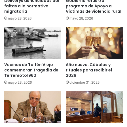
Deliverys denunciados por
Gobierno refuerza
s
r
faltas a la normativa
programa de Apoyo a
t
o
migratoria
Víctimas de violencia rural
a
c
mayo 28, 2026
mayo 28, 2026
l
a
l
m
i
i
d
o
o
n
s
e
o
s
c
Vecinos de Toltén Viejo
Año nuevo: Cábalas y
y
conmemoran tragedia de
rituales para recibir el
i
u
Terremoto1960
2026
a
n
l
a
mayo 23, 2026
diciembre 31, 2025
y
r
p
e
o
t
l
r
í
o
t
e
i
x