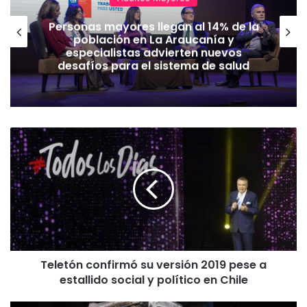
Personas mayores llegan al 14% de la
población en La Araucanía y
especialistas advierten nuevos
desafíos para el sistema de salud
T
e
l
e
t
ó
n
c
o
Teletón confirmó su versión 2019 pese a
n
estallido social y político en Chile
f
i