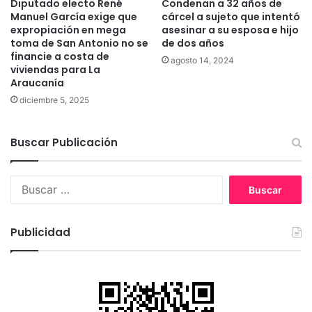
Diputado electo René
Condenan a 32 años de
c
c
Manuel García exige que
cárcel a sujeto que intentó
o
a
expropiación en mega
asesinar a su esposa e hijo
e
v
toma de San Antonio no se
de dos años
n
a
financie a costa de
agosto 14, 2024
C
d
viviendas para La
h
o
Araucanía
i
r
diciembre 5, 2025
l
a
e
e
n
Buscar Publicación
T
e
m
B
u
u
c
s
o
c
Publicidad
a
r
: