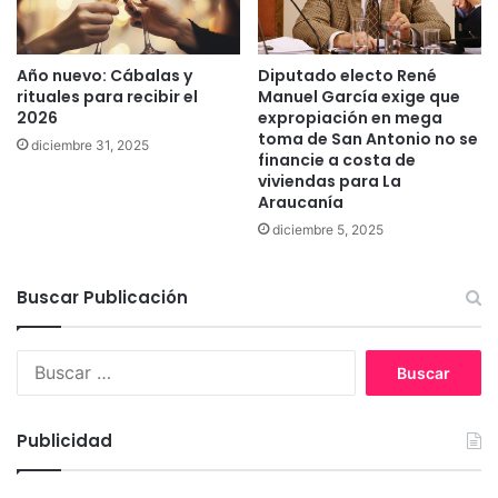
y
n
ó
t
a
o
Año nuevo: Cábalas y
Diputado electo René
l
p
rituales para recibir el
Manuel García exige que
1
o
2026
expropiación en mega
4
r
toma de San Antonio no se
diciembre 31, 2025
%
t
financie a costa de
e
viviendas para La
d
Araucanía
e
diciembre 5, 2025
e
l
e
Buscar Publicación
m
e
n
B
t
u
o
s
s
c
Publicidad
i
a
n
r