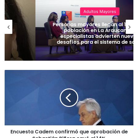
Adultos Mayores
Personas mayores llegan al 14% d
población en La Araucanía y
especialistas advierten nuevo
desafíos para el sistema de sal
E
n
c
u
e
s
t
a
C
Encuesta Cadem confirmó que aprobación de
a
d