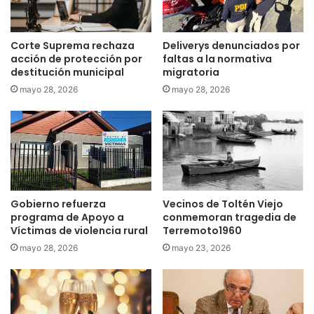
ó
j
n
o
d
v
Corte Suprema rechaza
Deliverys denunciados por
e
e
acción de protección por
faltas a la normativa
S
n
destitución municipal
migratoria
e
d
mayo 28, 2026
mayo 28, 2026
b
e
a
t
s
e
t
n
i
i
á
d
n
o
P
p
Gobierno refuerza
Vecinos de Toltén Viejo
i
programa de Apoyo a
conmemoran tragedia de
o
Víctimas de violencia rural
Terremoto1960
ñ
r
e
p
mayo 28, 2026
mayo 23, 2026
r
r
a
e
c
s
a
u