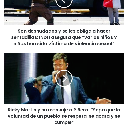
e
s
n
u
d
Son desnudados y se les obliga a hacer
a
sentadillas: INDH asegura que “varios niños y
d
o
niñas han sido víctima de violencia sexual”
s
y
R
s
i
e
c
l
k
e
y
s
M
o
a
b
r
l
t
i
Ricky Martin y su mensaje a Piñera: “Sepa que la
i
g
voluntad de un pueblo se respeta, se acata y se
n
a
y
cumple”
a
s