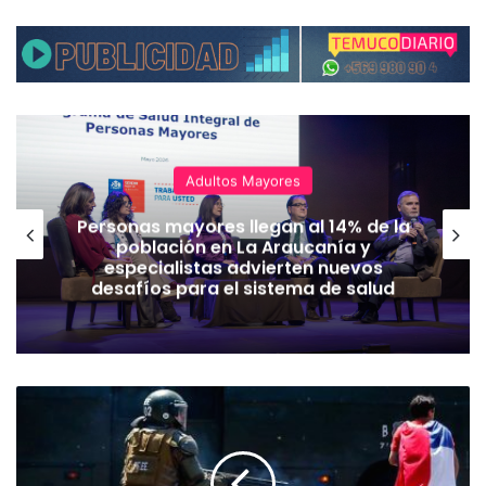
Adultos Mayores
Personas mayores llegan al 14% de la
población en La Araucanía y
especialistas advierten nuevos
desafíos para el sistema de salud
S
o
n
d