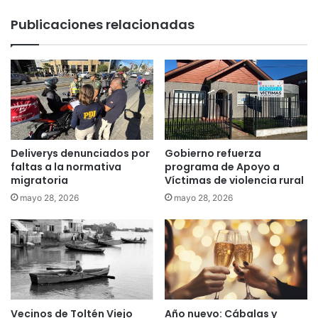
h
u
Publicaciones relacionadas
a
m
c
e
e
n
r
s
s
a
e
j
n
e
t
a
a
P
Deliverys denunciados por
Gobierno refuerza
d
i
faltas a la normativa
programa de Apoyo a
i
ñ
migratoria
Víctimas de violencia rural
l
e
mayo 28, 2026
mayo 28, 2026
l
r
a
a
s
:
:
“
I
S
N
e
D
p
H
a
Vecinos de Toltén Viejo
Año nuevo: Cábalas y