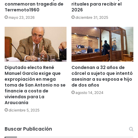
a
conmemoran tragedia de
rituales para recibir el
q
Terremoto1960
2026
s
u
e
e
mayo 23, 2026
diciembre 31, 2025
g
l
u
a
r
v
a
o
q
l
u
u
e
n
Diputado electo René
Condenan a 32 años de
“
t
Manuel García exige que
cárcel a sujeto que intentó
v
a
expropiación en mega
asesinar a su esposa e hijo
a
d
toma de San Antonio no se
de dos años
r
d
financie a costa de
agosto 14, 2024
i
e
viviendas para La
o
u
Araucanía
s
n
diciembre 5, 2025
n
p
i
u
ñ
e
Buscar Publicación
o
b