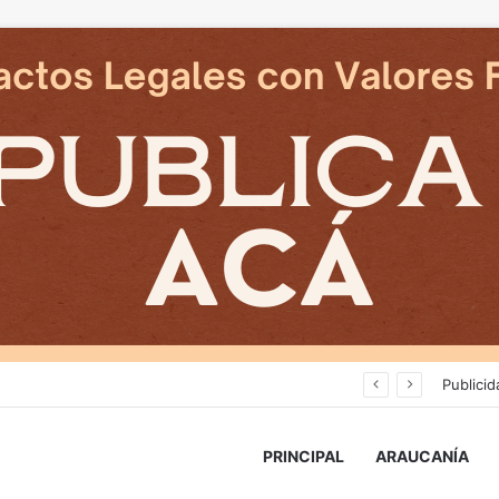
Avanza construcción de nuevas vías del proyecto de extensión Tren Temuco-Gorbea
Publicid
PRINCIPAL
ARAUCANÍA