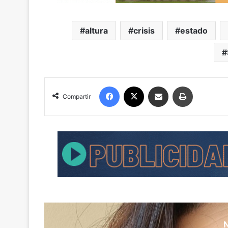
altura
crisis
estado
Facebook
X
Compartir por correo electrónico
Imprimir
Compartir