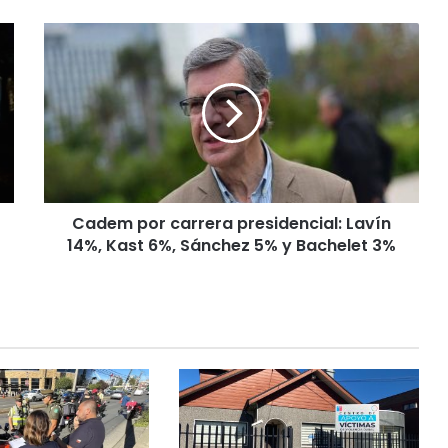
C
a
d
e
m
p
o
r
c
Cadem por carrera presidencial: Lavín
a
14%, Kast 6%, Sánchez 5% y Bachelet 3%
r
r
e
r
a
p
r
e
s
i