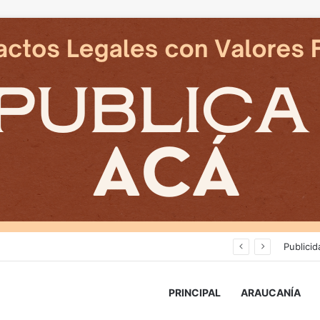
Deportes Temuco termina relación contractual con Arturo Sanhueza tras derrota ante Copiapó
Publicid
PRINCIPAL
ARAUCANÍA