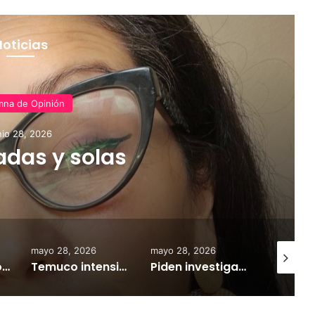
Noticias
mna de Opinión
nio 28, 2026
adas y solas
mayo 28, 2026
mayo 28, 2026
agosto 4,
Personas mayores llegan al 14% de la población en La Araucanía y especialistas advierten nuevos desafíos para el sistema de salud
Temuco intensifica operativos para prevenir ocupación ilegal de viviendas y recuperar espacios públicos
Piden investigar nexos de medios de comunicación digital con la CAM