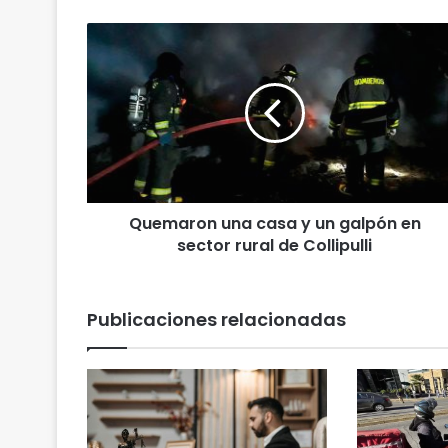
Q
u
e
m
a
r
o
n
u
Quemaron una casa y un galpón en
n
sector rural de Collipulli
a
c
a
s
Publicaciones relacionadas
a
y
u
n
g
a